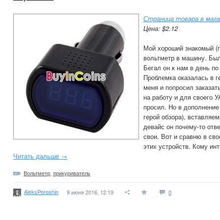
Страница товара в мага
Цена: $2.12
Мой хороший знакомый (п
вольтметр в машину. Бы
Бегал он к нам в день п
Проблемка оказалась в ге
меня и попросил заказат
на работу и для своего У
просил. Но в дополнение
герой обзора), вставляем
девайс он почему-то отве
свои. Вот и сравню в сво
этих устройств. Кому инт
Читать дальше →
Вольтметр
,
прикуриватель
AleksPoroshin
9 июня 2016, 12:19
0