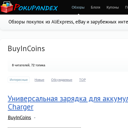
Обзоры
Блоги
Купоны
П
Обзоры покупок из AliExpress, eBay и зарубежных инт
BuyInCoins
8
читателей, 72 топика
Интересные
Новые
Обсуждаемые
TOP
Универсальная зарядка для аккум
Charger
BuyInCoins