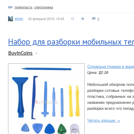
термопаста
,
электроника
strom
22 февраля 2015, 19:43
0
Набор для разборки мобильных тел
BuyInCoins
Страница товара в мага
Цена: $2.26
Небольшой обзорчик пол
разборки сотовых телефо
пластика, собранных на з
названию предназначен д
разборки всего что попад
Читать дальше →