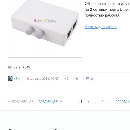
Обзор простенького двух
на 2 сетевых порта Ether
полностью рабочая.
Читать дальше →
сеть
,
RJ45
strom
9 августа 2014, 09:47
0
← предыдущая
следующая →
2
3
4
5
последн
1