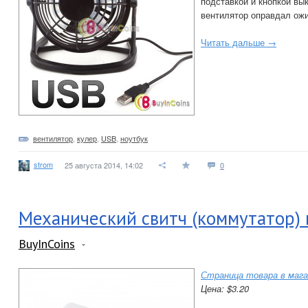
подставкой и кнопкой вы
вентилятор оправдал ож
Читать дальше →
вентилятор
,
кулер
,
USB
,
ноутбук
strom
25 августа 2014, 14:02
0
Механический свитч (коммутатор) 
BuyInCoins
Страница товара в мага
Цена: $3.20