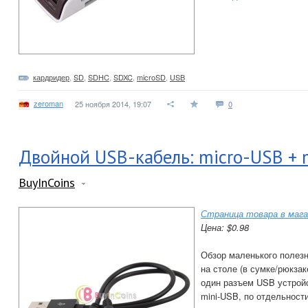
кардридер
,
SD
,
SDHC
,
SDXC
,
microSD
,
USB
zeroman
25 ноября 2014, 19:07
0
Двойной USB-кабель: micro-USB + 
BuyInCoins
Страница товара в мага
Цена: $0.98
Обзор маленького полезн
на столе (в сумке/рюкза
один разъем USB устрой
mini-USB, по отдельност