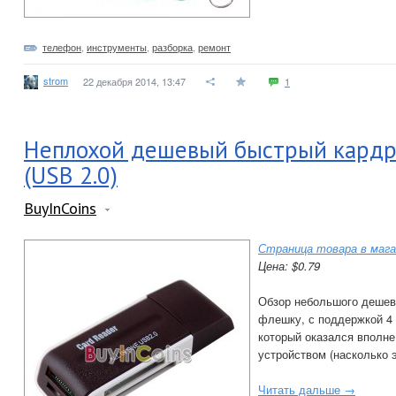
телефон
,
инструменты
,
разборка
,
ремонт
strom
22 декабря 2014, 13:47
1
Неплохой дешевый быстрый кардр
(USB 2.0)
BuyInCoins
Страница товара в мага
Цена: $0.79
Обзор небольшого дешев
флешку, с поддержкой 4 в
который оказался вполн
устройством (насколько 
Читать дальше →