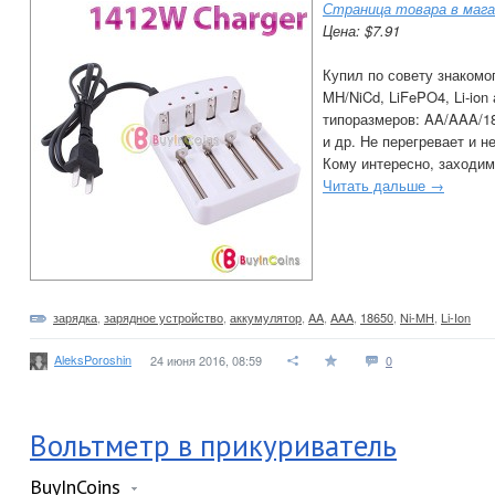
Страница товара в мага
Цена: $7.91
Купил по совету знакомог
MH/NiCd, LiFePO4, Li-io
типоразмеров: AA/AAA/1
и др. Не перегревает и 
Кому интересно, заходим
Читать дальше →
зарядка
,
зарядное устройство
,
аккумулятор
,
AA
,
AAA
,
18650
,
Ni-MH
,
Li-Ion
AleksPoroshin
24 июня 2016, 08:59
0
Вольтметр в прикуриватель
BuyInCoins