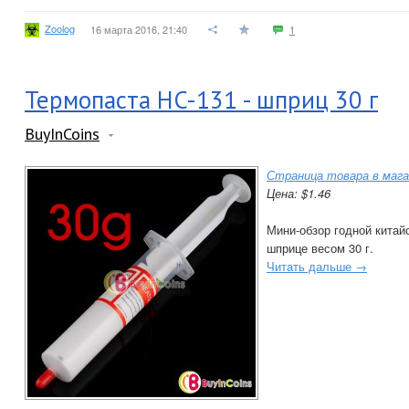
Zoolog
16 марта 2016, 21:40
1
Термопаста HC-131 - шприц 30 г
BuyInCoins
Страница товара в мага
Цена: $1.46
Мини-обзор годной китай
шприце весом 30 г.
Читать дальше →