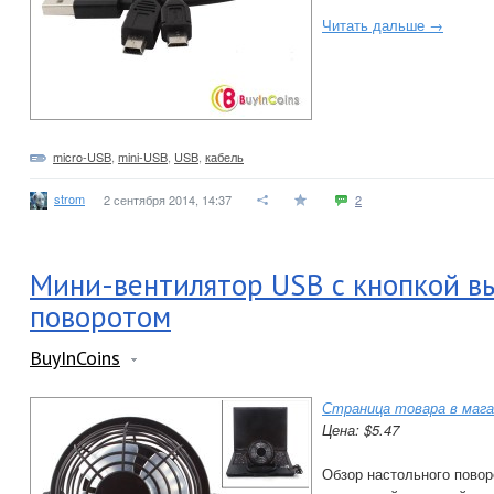
Читать дальше →
micro-USB
,
mini-USB
,
USB
,
кабель
strom
2 сентября 2014, 14:37
2
Мини-вентилятор USB с кнопкой в
поворотом
BuyInCoins
Страница товара в мага
Цена: $5.47
Обзор настольного повор