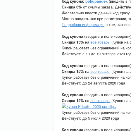
Код купона
:
pokupandex
(вводить в п
Скидка 6%
от суммы заказа.
Действу
Желательно ввести данный код сразу п
Можно вводить как при регистрации, т
Подробная информация
о том, как во
Код купона
(вводить в поле «coupon»
Скидка 15%
на
все товары
(Купон на о
Купон работает без ограничений на ко
Действует: с 13 до 19 октября 2020 го
Код купона
(вводить в поле «coupon»
Скидка 15%
на
все товары
(Купон на а
Купон работает без ограничений на ко
Действует: до 24 августа 2020 года
Код купона
(вводить в поле «coupon»
Скидка 12%
на
все товары
(Купон на 
Купон работает без ограничений на ко
Действует: до 5 июля 2020 года
Код купона
(вводить в поле «coupon»