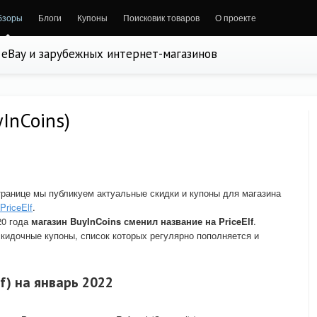
бзоры
Блоги
Купоны
Поисковик товаров
О проекте
, eBay и зарубежных интернет-магазинов
yInCoins)
транице мы публикуем актуальные скидки и купоны для магазина
PriceElf
.
20 года
магазин BuyInCoins сменил название на PriceElf
.
идочные купоны, список которых регулярно пополняется и
lf) на январь 2022