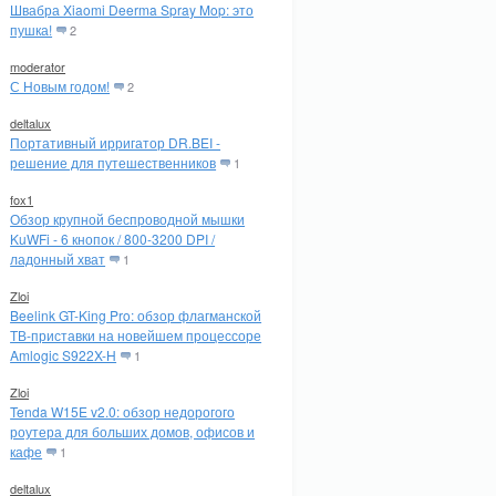
Швабра Xiaomi Deerma Spray Mop: это
пушка!
2
moderator
С Новым годом!
2
deltalux
Портативный ирригатор DR.BEI -
решение для путешественников
1
fox1
Обзор крупной беспроводной мышки
KuWFi - 6 кнопок / 800-3200 DPI /
ладонный хват
1
Zloi
Beelink GT-King Pro: обзор флагманской
ТВ-приставки на новейшем процессоре
Amlogic S922X-H
1
Zloi
Tenda W15E v2.0: обзор недорогого
роутера для больших домов, офисов и
кафе
1
deltalux