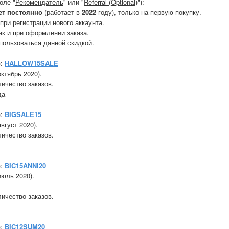
оле "
Рекомендатель
" или "
Referral (Optional)
"):
ет постоянно
(работает в
2022
году), только на первую покупку.
ри регистрации нового аккаунта.
ак и при оформлении заказа.
спользоваться данной скидкой.
):
HALLOW15SALE
ктябрь 2020).
личество заказов.
да
):
BIGSALE15
вгуст 2020).
личество заказов.
):
BIC15ANNI20
июль 2020).
личество заказов.
):
BIC12SUM20