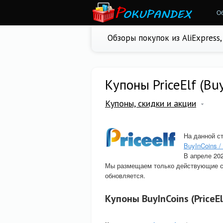
О
Обзоры покупок из AliExpress
Купоны PriceElf (Bu
Купоны, скидки и акции
На данной с
BuyInCoins / 
В апреле 20
Мы размещаем только действующие ск
обновляется.
Купоны BuyInCoins (PriceE