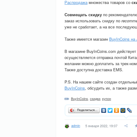
Распродажа
множества товаров со
ск
Совмещать скидку
по рекомендателю 
заказ использовать скидку по
recomme
уже не сработает, а на все последую
Также имеется магазин
BuyInCoins на 
В магазине BuyInCoins.com действует
осуществляется отправка почтой Китая
желании можно доплатить за трек-номе
Также доступна доставка EMS.
P.S. На нашем сайте создан отдельны
BuyInCoins
, обсудить их, а также раз
BuyInCoins
,
скидки
,
купон
Поделиться…
admin
5 января 2022, 19:07