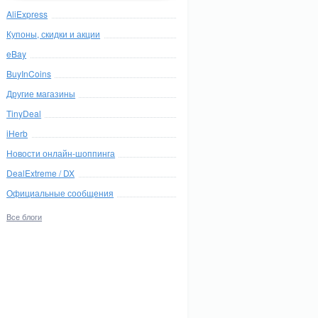
AliExpress
Купоны, скидки и акции
eBay
BuyInCoins
Другие магазины
TinyDeal
iHerb
Новости онлайн-шоппинга
DealExtreme / DX
Официальные сообщения
Все блоги