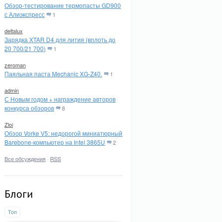
Обзор-тестирование термопасты GD900
с Алиэкспресс
1
deltalux
Зарядка XTAR D4 для лития (вплоть до
20 700/21 700)
1
zeroman
Паяльная паста Mechanic XG-Z40.
1
admin
С Новым годом + награждение авторов
конкурса обзоров
8
Zloi
Обзор Vorke V5: недорогой миниатюрный
Barebone-компьютер на Intel 3865U
2
Все обсуждения
·
RSS
Блоги
Топ