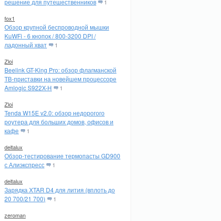
решение для путешественников
1
fox1
Обзор крупной беспроводной мышки
KuWFi - 6 кнопок / 800-3200 DPI /
ладонный хват
1
Zloi
Beelink GT-King Pro: обзор флагманской
ТВ-приставки на новейшем процессоре
Amlogic S922X-H
1
Zloi
Tenda W15E v2.0: обзор недорогого
роутера для больших домов, офисов и
кафе
1
deltalux
Обзор-тестирование термопасты GD900
с Алиэкспресс
1
deltalux
Зарядка XTAR D4 для лития (вплоть до
20 700/21 700)
1
zeroman