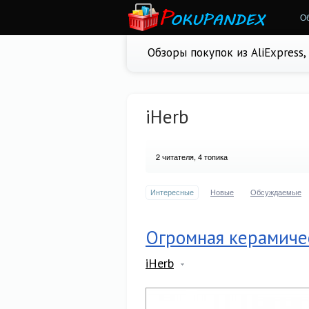
О
Обзоры покупок из AliExpress
iHerb
2
читателя, 4 топика
Интересные
Новые
Обсуждаемые
Огромная керамиче
iHerb