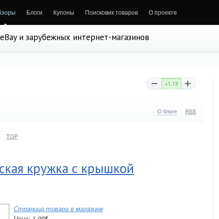
бзоры
Блоги
Купоны
Поисковик товаров
О проекте
, eBay и зарубежных интернет-магазинов
+1.13
О блоге
RSS
TOP
ская кружка с крышкой
Страница товара в магазине
Цена: 1.00$