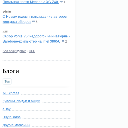
Паяльная паста Mechanic XG-Z40.
1
admin
С Новым годом + награждение авторов
конкурса обзоров
8
Zloi
Обзор Vorke V5: недорогой миниатюрный
Barebone-компьютер на Intel 3865U
2
Все обсуждения
·
RSS
Блоги
Топ
AliExpress
Купоны, скидки и акции
eBay
BuyInCoins
Другие магазины