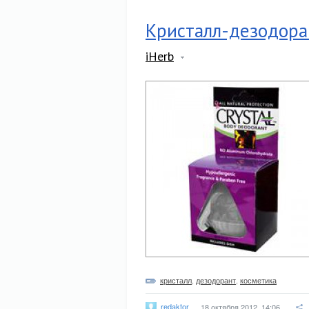
Кристалл-дезодора
iHerb
кристалл
,
дезодорант
,
косметика
redaktor
18 октября 2012, 14:06