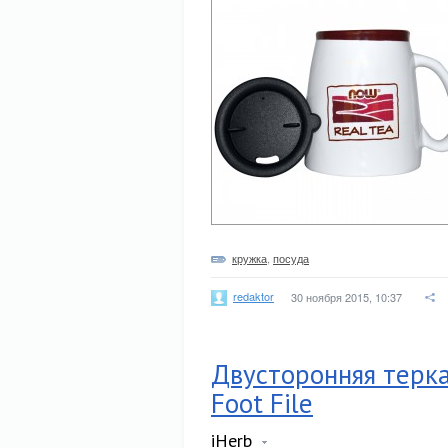
кружка
,
посуда
redaktor
30 ноября 2015, 10:37
Двусторонняя терка
Foot File
iHerb