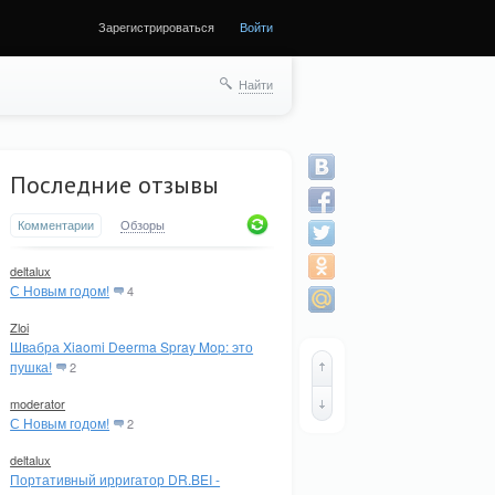
Зарегистрироваться
Войти
Найти
Последние отзывы
Комментарии
Обзоры
deltalux
С Новым годом!
4
Zloi
Швабра Xiaomi Deerma Spray Mop: это
пушка!
2
moderator
С Новым годом!
2
deltalux
Портативный ирригатор DR.BEI -