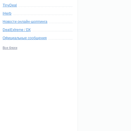
TinyDeal
iHerb
Новости онлайн-шоппинга
DealExtreme / DX
Официальные сообщения
Все блоги