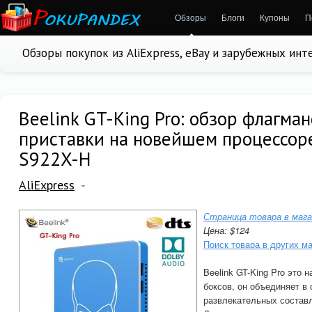
Обзоры
Блоги
Купоны
П
Обзоры покупок из AliExpress, eBay и зарубежных ин
Beelink GT-King Pro: обзор флагма
приставки на новейшем процессор
S922X-H
AliExpress
Страница товара в мага
Цена: $124
Поиск товара в других м
Beelink GT-King Pro это 
боксов, он объединяет в 
развлекательных составл