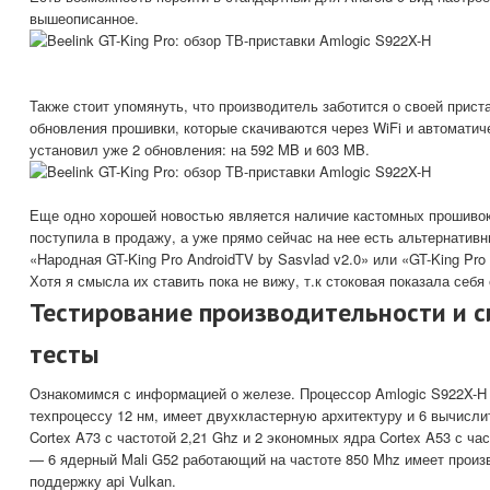
вышеописанное.
Также стоит упомянуть, что производитель заботится о своей прист
обновления прошивки, которые скачиваются через WiFi и автоматич
установил уже 2 обновления: на 592 MB и 603 MB.
Еще одно хорошей новостью является наличие кастомных прошивок
поступила в продажу, а уже прямо сейчас на нее есть альтернатив
«Народная GT-King Pro AndroidTV by Sasvlad v2.0» или «GT-King Pro 
Хотя я смысла их ставить пока не вижу, т.к стоковая показала себя
Тестирование производительности и с
тесты
Ознакомимся с информацией о железе. Процессор Amlogic S922X-H
техпроцессу 12 нм, имеет двухкластерную архитектуру и 6 вычисл
Cortex A73 с частотой 2,21 Ghz и 2 экономных ядра Cortex A53 с ча
— 6 ядерный Mali G52 работающий на частоте 850 Mhz имеет произв
поддержку api Vulkan.