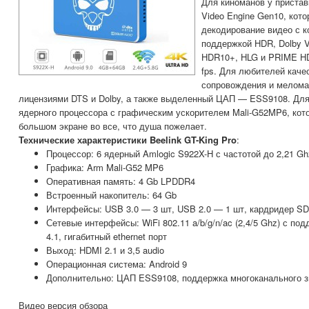
Для киноманов у пристав
Video Engine Gen10, кот
декодирование видео с к
поддержкой HDR, Dolby V
HDR10+, HLG и PRIME HDR
fps. Для любителей каче
сопровождения и мелома
лицензиями DTS и Dolby, а также выделенный ЦАП — ESS9108. Дл
ядерного процессора с графическим ускорителем Mali-G52MP6, кото
большом экране во все, что душа пожелает.
Технические характеристики Beelink GT-King Pro
:
Процессор: 6 ядерный Amlogic S922X-H с частотой до 2,21 Gh
Графика: Arm Mali-G52 MP6
Оперативная память: 4 Gb LPDDR4
Встроенный накопитель: 64 Gb
Интерфейсы: USB 3.0 — 3 шт, USB 2.0 — 1 шт, кардридер SD
Сетевые интерфейсы: WiFi 802.11 a/b/g/n/ac (2,4/5 Ghz) с по
4.1, гигабитный ethernet порт
Выход: HDMI 2.1 и 3,5 audio
Операционная система: Android 9
Дополнительно: ЦАП ESS9108, поддержка многоканального зв
Видео версия обзора