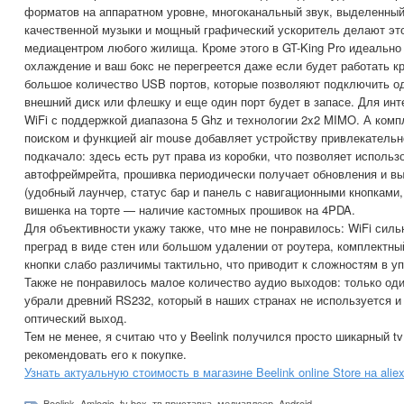
форматов на аппаратном уровне, многоканальный звук, выделенны
качественной музыки и мощный графический ускоритель делают это
медиацентром любого жилища. Кроме этого в GT-King Pro идеально
охлаждение и ваш бокс не перегреется даже если будет работать к
большое количество USB портов, которые позволяют подключить од
внешний диск или флешку и еще один порт будет в запасе. Для инте
WiFi с поддержкой диапазона 5 Ghz и технологии 2x2 MIMO. А комп
поиском и функцией air mouse добавляет устройству привлекательн
подкачало: здесь есть рут права из коробки, что позволяет испол
автофреймрейта, прошивка периодически получает обновления и в
(удобный лаунчер, статус бар и панель с навигационными кнопками, 
вишенка на торте — наличие кастомных прошивок на 4PDA.
Для объективности укажу также, что мне не понравилось: WiFi силь
преград в виде стен или большом удалении от роутера, комплектный
кнопки слабо различимы тактильно, что приводит к сложностям в уп
Также не понравилось малое количество аудио выходов: только од
убрали древний RS232, который в наших странах не используется и
оптический выход.
Тем не менее, я считаю что у Beelink получился просто шикарный tv
рекомендовать его к покупке.
Узнать актуальную стоимость в магазине Beelink online Store на alie
Beelink
,
Amlogic
,
tv box
,
тв приставка
,
медиаплеер
,
Android