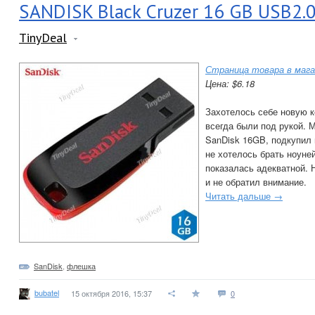
SANDISK Black Cruzer 16 GB USB2.
TinyDeal
Страница товара в мага
Цена: $6.18
Захотелось себе новую 
всегда были под рукой.
SanDisk 16GB, подкупил
не хотелось брать ноуне
показалась адекватной. Н
и не обратил внимание.
Читать дальше →
SanDisk
,
флешка
bubatel
15 октября 2016, 15:37
0