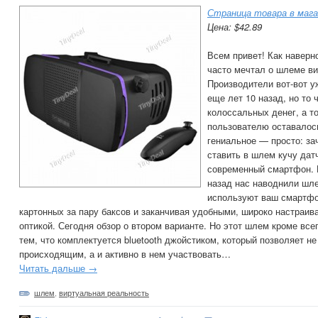
Страница товара в мага
Цена: $42.89
Всем привет! Как наверн
часто мечтал о шлеме ви
Производители вот-вот у
еще лет 10 назад, но то
колоссальных денег, а т
пользователю оставалос
гениальное — просто: за
ставить в шлем кучу дат
современный смартфон. 
назад нас наводнили шле
используют ваш смартфо
картонных за пару баксов и заканчивая удобными, широко настра
оптикой. Сегодня обзор о втором варианте. Но этот шлем кроме все
тем, что комплектуется bluetooth джойстиком, который позволяет н
происходящим, а и активно в нем участвовать…
Читать дальше →
шлем
,
виртуальная реальность