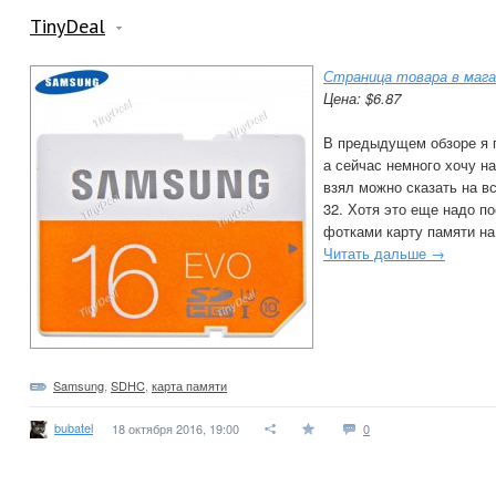
TinyDeal
Страница товара в мага
Цена: $6.87
В предыдущем обзоре я п
а сейчас немного хочу н
взял можно сказать на вс
32. Хотя это еще надо по
фотками карту памяти на
Читать дальше →
Samsung
,
SDHC
,
карта памяти
bubatel
18 октября 2016, 19:00
0