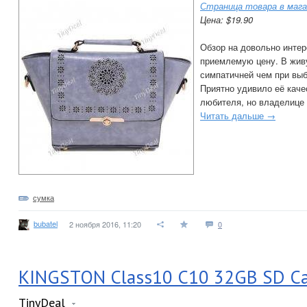
Страница товара в мага
Цена: $19.90
Обзор на довольно интер
приемлемую цену. В жив
симпатичней чем при выб
Приятно удивило её каче
любителя, но владелице 
Читать дальше →
сумка
bubatel
2 ноября 2016, 11:20
0
KINGSTON Class10 C10 32GB SD C
TinyDeal