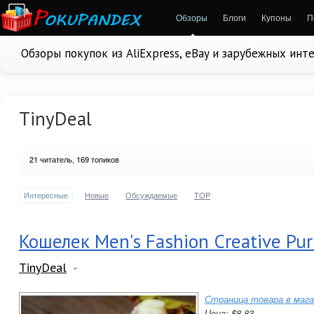
Обзоры
Блоги
Купоны
П
Обзоры покупок из AliExpress, eBay и зарубежных инт
TinyDeal
21
читатель, 169 топиков
Интересные
Новые
Обсуждаемые
TOP
Кошелек Men's Fashion Creative Pur
TinyDeal
Страница товара в мага
Цена: $8.83