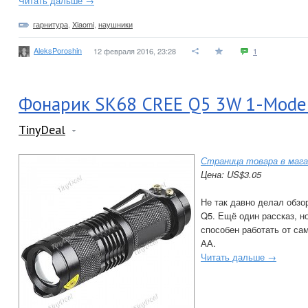
Читать дальше →
гарнитура
,
Xiaomi
,
наушники
AleksPoroshin
12 февраля 2016, 23:28
1
Фонарик SK68 CREE Q5 3W 1-Mode 
TinyDeal
Страница товара в мага
Цена: US$3.05
Не так давно делал обзо
Q5. Ещё один рассказ, н
способен работать от са
АА.
Читать дальше →