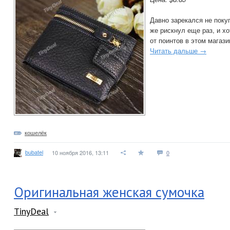
Давно зарекался не покуп
же рискнул еще раз, и х
от поинтов в этом магази
Читать дальше →
кошелёк
bubatel
10 ноября 2016, 13:11
0
Оригинальная женская сумочка
TinyDeal