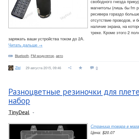
свободного гнезда прику
магнитолы (лишь бы fm р
ресивера гораздо больше
отсутствие проводов, и б
наличие экрана, на кото
треке. Кроме этого 2 по
заряжать ваши устройства током до 2А.
Читать дальше →
Bluetooth
,
FM-модулятор
,
авто
Zloi
29 августа 2015, 09:46
0
Разноцветные резиночки для плете
набор
TinyDeal
Страница товара в мага
Цена: $20.07