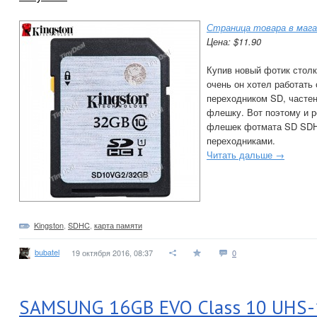
Страница товара в мага
Цена: $11.90
Купив новый фотик столк
очень он хотел работать
переходником SD, частен
флешку. Вот поэтому и р
флешек фотмата SD SDHC
переходниками.
Читать дальше →
Kingston
,
SDHC
,
карта памяти
bubatel
19 октября 2016, 08:37
0
SAMSUNG 16GB EVO Class 10 UHS-