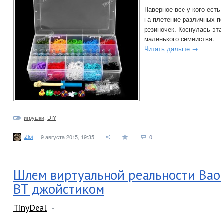
Наверное все у кого есть
на плетение различных п
резиночек. Коснулась эт
маленького семейства.
Читать дальше →
игрушки
,
DIY
Zloi
9 августа 2015, 19:35
0
Шлем виртуальной реальности Baof
BT джойстиком
TinyDeal