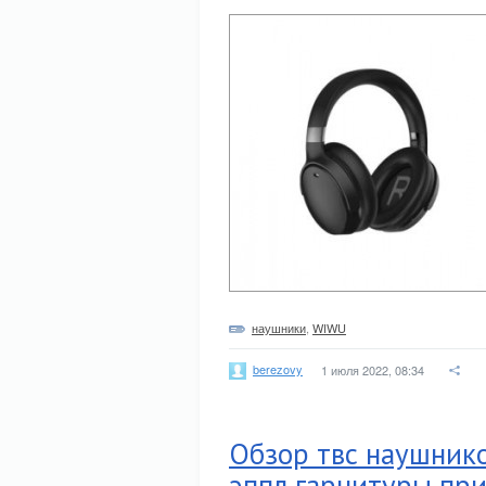
наушники
,
WIWU
berezovy
1 июля 2022, 08:34
Обзор твс наушнико
эппл гарнитуры пр