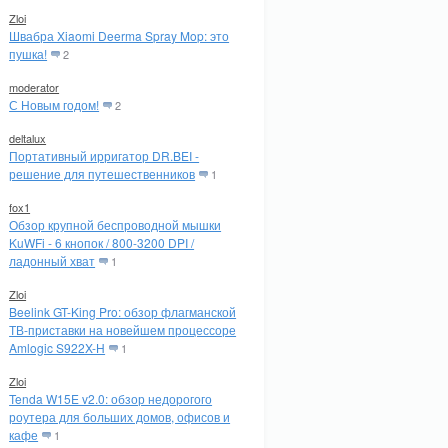
Zloi
Швабра Xiaomi Deerma Spray Mop: это
пушка!
2
moderator
С Новым годом!
2
deltalux
Портативный ирригатор DR.BEI -
решение для путешественников
1
fox1
Обзор крупной беспроводной мышки
KuWFi - 6 кнопок / 800-3200 DPI /
ладонный хват
1
Zloi
Beelink GT-King Pro: обзор флагманской
ТВ-приставки на новейшем процессоре
Amlogic S922X-H
1
Zloi
Tenda W15E v2.0: обзор недорогого
роутера для больших домов, офисов и
кафе
1