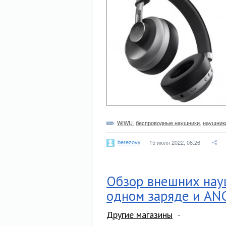
WIWU
,
беспроводные наушники
,
наушник
berezovy
15 июля 2022, 08:26
Обзор внешних науш
одном заряде и AN
Другие магазины