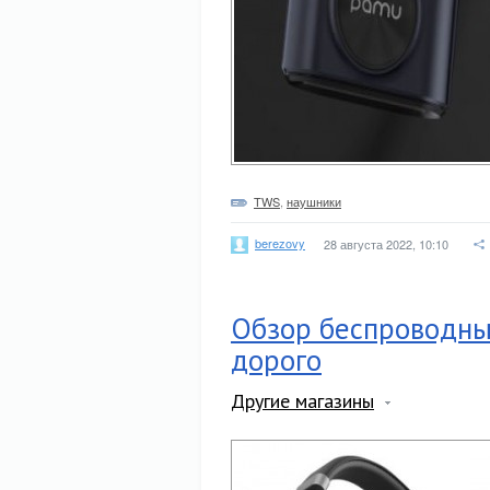
TWS
,
наушники
berezovy
28 августа 2022, 10:10
Обзор беспроводных
дорого
Другие магазины