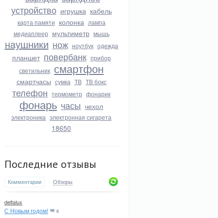
устройство
игрушка
кабель
колонка
карта памяти
лампа
мультиметр
медиаплеер
мышь
наушники
нож
ноутбук
одежда
повербанк
планшет
прибор
смартфон
светильник
смартчасы
сумка
ТВ
ТВ бокс
телефон
термометр
фонарик
фонарь
часы
чехол
электроника
электронная сигарета
18650
Последние отзывы
Комментарии
Обзоры
deltalux
С Новым годом!
4