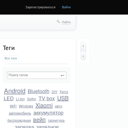
Зарегистрироваться
Войти
Найти
Теги
Все теги
Android
Bluetooth
DIY
Fenix
USB
LED
TV box
Li-Ion
Sofirn
Xiaomi
WiFi
Windows
авто
аккумулятор
автомобиль
вейп
беспроводная
гарнитура
зарядка
зарядное