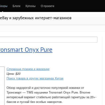
бзоры
Блоги
Купоны
О проекте
, eBay и зарубежных интернет-магазинов
ronsmart Onyx Pure
Страница товара в магазине
Цена: $20
Поиск товара в других магазинах Китая
Обзор недорогой и достаточно популярной новинки от
Тронсмарт — TWS наушники Tronsmart Onyx Pure. Вполне
интересный вариант стабильно работающей гарнитуры за 20+-
баксов и пускай без особых наворотов.