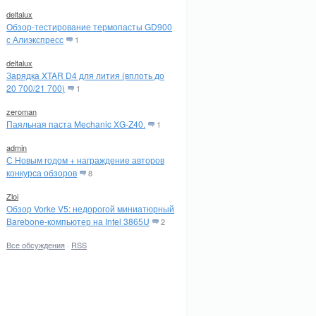
deltalux
Обзор-тестирование термопасты GD900
с Алиэкспресс
1
deltalux
Зарядка XTAR D4 для лития (вплоть до
20 700/21 700)
1
zeroman
Паяльная паста Mechanic XG-Z40.
1
admin
С Новым годом + награждение авторов
конкурса обзоров
8
Zloi
Обзор Vorke V5: недорогой миниатюрный
Barebone-компьютер на Intel 3865U
2
Все обсуждения
·
RSS