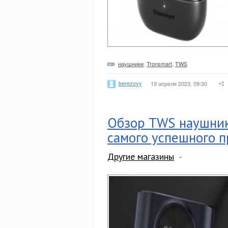
наушники
,
Tronsmart
,
TWS
berezovy
19 апреля 2023, 09:30
Обзор TWS наушнико
самого успешного п
Другие магазины