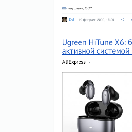
наушники
,
QCY
Zloi
10 февраля 2022, 15:29
Ugreen HiTune X6:
активной системой
AliExpress