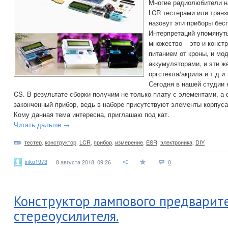
Многие радиолюбители 
LCR тестерами или транз
назовут эти приборы бес
Интерпретаций упомянут
множество – это и констр
питанием от кроны, и мо
аккумуляторами, и эти же
оргстекла/акрила и т.д и 
Сегодня в нашей студии к
CS. В результате сборки получим не только плату с элементами, а
законченный прибор, ведь в наборе присутствуют элементы корпуса
Кому данная тема интересна, приглашаю под кат.
Читать дальше →
тестер
,
конструктор
,
LCR
,
прибор
,
измерение
,
ESR
,
электроника
,
DIY
inko1973
8 августа 2018, 09:26
0
Конструктор лампового предварит
стереоусилителя.