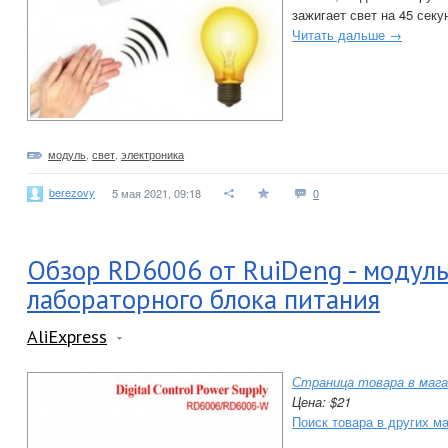
зажигает свет на 45 секу
Читать дальше →
модуль
,
свет
,
электроника
berezovy
5 мая 2021, 09:18
0
Обзор RD6006 от RuiDeng - модуль
лабораторного блока питания
AliExpress
Страница товара в мага
Цена: $21
Поиск товара в других м