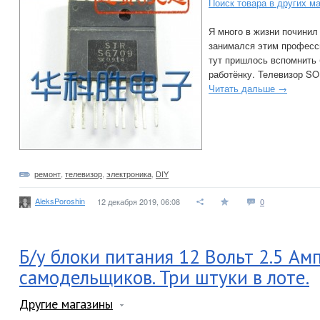
Поиск товара в других м
Я много в жизни починил
занимался этим професси
тут пришлось вспомнить 
работёнку. Телевизор SO
Читать дальше →
ремонт
,
телевизор
,
электроника
,
DIY
AleksPoroshin
12 декабря 2019, 06:08
0
Б/у блоки питания 12 Вольт 2.5 Ам
самодельщиков. Три штуки в лоте.
Другие магазины