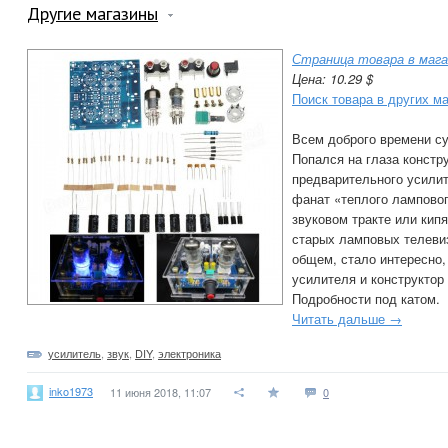
Другие магазины
Страница товара в мага
Цена: 10.29 $
Поиск товара в других м
Всем доброго времени су
Попался на глаза констр
предварительного усилит
фанат «теплого ламповог
звуковом тракте или кип
старых ламповых телеви
общем, стало интересно,
усилителя и конструктор 
Подробности под катом.
Читать дальше →
усилитель
,
звук
,
DIY
,
электроника
inko1973
11 июня 2018, 11:07
0