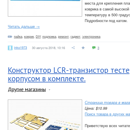
места для крепления пла
коврика в самой высокой
температуру в 500 граду
Подробности под катом.
Читать дальше →
пайка
,
коврик
,
DIY
,
подложка
,
ремонт
,
гаджет
,
электроника
inko1973
30 августа 2018, 10:16
3
Конструктор LCR-транзистор тесте
корпусом в комплекте.
Другие магазины
Страница товара в мага
Цена: $10.99
Поиск товара в других м
Приветствую всех читате