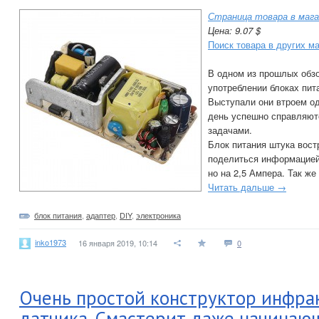
Страница товара в мага
Цена: 9.07 $
Поиск товара в других м
В одном из прошлых обз
употреблении блоках пит
Выступали они втроем о
день успешно справляют
задачами.
Блок питания штука вост
поделиться информацией 
но на 2,5 Ампера. Так же 
Читать дальше →
блок питания
,
адаптер
,
DIY
,
электроника
inko1973
16 января 2019, 10:14
0
Очень простой конструктор инфра
датчика. Смастерит даже начинаю