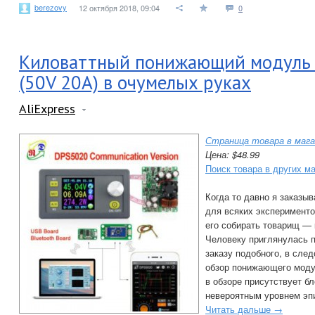
berezovy
12 октября 2018, 09:04
0
Киловаттный понижающий модуль
(50V 20A) в очумелых руках
AliExpress
Страница товара в мага
Цена: $48.99
Поиск товара в других м
Когда то давно я заказы
для всяких эксперименто
его собирать товарищ —
Человеку приглянулась п
заказу подобного, в сле
обзор понижающего моду
в обзоре присутствует бл
невероятным уровнем эп
Читать дальше →