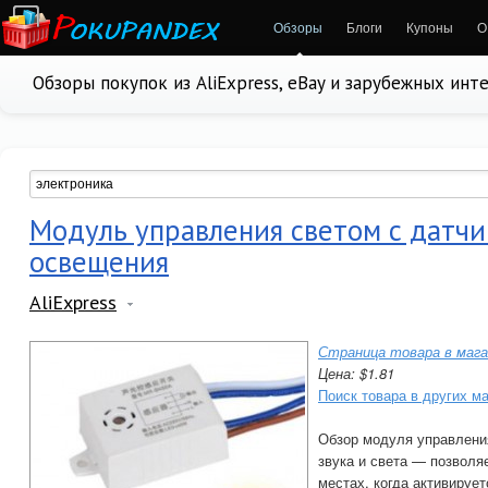
Обзоры
Блоги
Купоны
О
Обзоры покупок из AliExpress, eBay и зарубежных инт
Модуль управления светом с датчи
освещения
AliExpress
Страница товара в мага
Цена: $1.81
Поиск товара в других м
Обзор модуля управлени
звука и света — позволя
местах, когда активирует