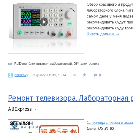
Обзор красивого и проду
лабораторного блока пит
самом деле у меня подв
рекомендовать будут про
рекомендовать буду горя
Читать дальше →
RuiDeng
,
блок питания
,
лабораторный
,
DIY
,
электроника
berezovy
2 декабря 2019, 10:14
0
Ремонт телевизора. Лабораторная
AliExpress
Страница товара в мага
Цена: US $1.83