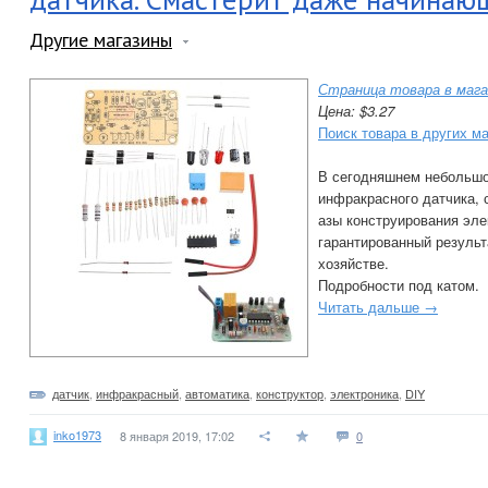
Другие магазины
Страница товара в мага
Цена: $3.27
Поиск товара в других м
В сегодняшнем небольшо
инфракрасного датчика, 
азы конструирования эле
гарантированный результ
хозяйстве.
Подробности под катом.
Читать дальше →
датчик
,
инфракрасный
,
автоматика
,
конструктор
,
электроника
,
DIY
inko1973
8 января 2019, 17:02
0