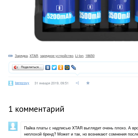
Зарядка
,
XTAR
,
зарядное устройство
,
Li-Ion
,
18650
Поделиться…
berezovy
31 января 2019, 09:51
1
комментарий
Пайка платы с надписью XTAR выглядит очень плохо. А вр
неплохой бренд? Может и так, но возникают сомнения после