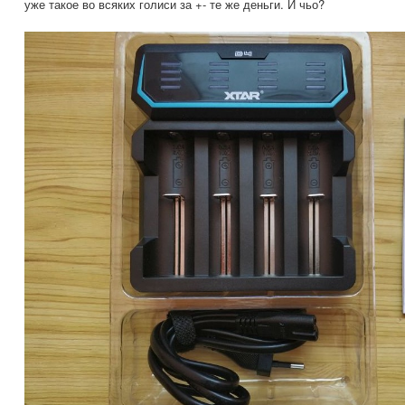
уже такое во всяких голиси за +- те же деньги. И чьо?