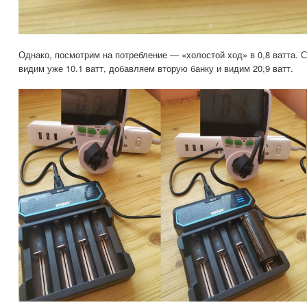
Однако, посмотрим на потребление — «холостой ход» в 0,8 ватта. С
видим уже 10.1 ватт, добавляем вторую банку и видим 20,9 ватт.