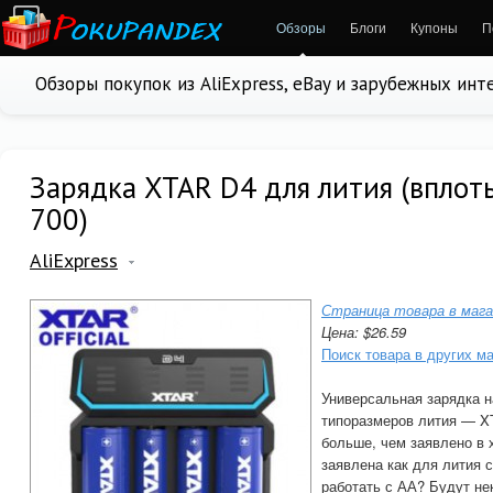
Обзоры
Блоги
Купоны
П
Обзоры покупок из AliExpress, eBay и зарубежных ин
Зарядка XTAR D4 для лития (вплот
700)
AliExpress
Страница товара в мага
Цена: $26.59
Поиск товара в других м
Универсальная зарядка н
типоразмеров лития — X
больше, чем заявлено в 
заявлена как для лития
работать с АА? Будут не