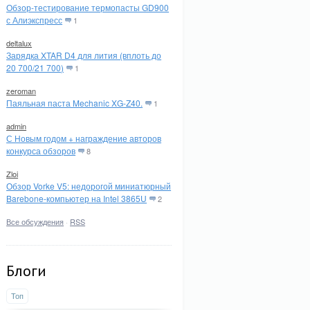
Обзор-тестирование термопасты GD900
с Алиэкспресс
1
deltalux
Зарядка XTAR D4 для лития (вплоть до
20 700/21 700)
1
zeroman
Паяльная паста Mechanic XG-Z40.
1
admin
С Новым годом + награждение авторов
конкурса обзоров
8
Zloi
Обзор Vorke V5: недорогой миниатюрный
Barebone-компьютер на Intel 3865U
2
Все обсуждения
·
RSS
Блоги
Топ