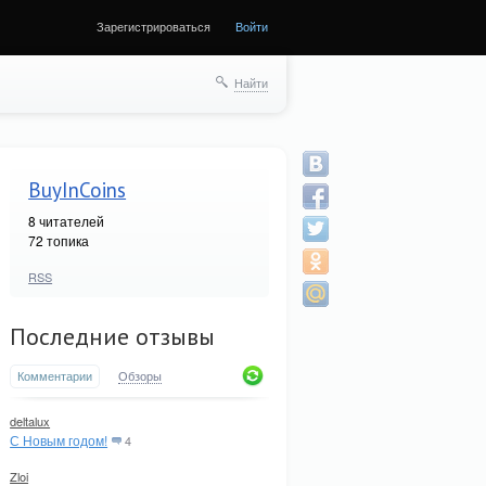
Зарегистрироваться
Войти
Найти
BuyInCoins
8
читателей
72 топика
RSS
Последние отзывы
Комментарии
Обзоры
deltalux
С Новым годом!
4
Zloi