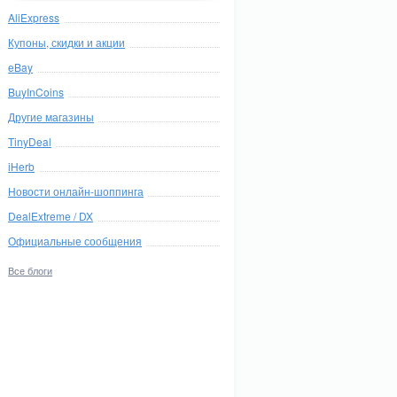
AliExpress
Купоны, скидки и акции
eBay
BuyInCoins
Другие магазины
TinyDeal
iHerb
Новости онлайн-шоппинга
DealExtreme / DX
Официальные сообщения
Все блоги