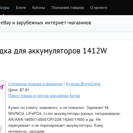
бзоры
Блоги
Купоны
Поисковик товаров
О проекте
, eBay и зарубежных интернет-магазинов
ядка для аккумуляторов 1412W
Страница товара в магазине
/
Купоны BuyInCoins
Цена: $7.91
Поиск товара в других магазинах Китая
Купил по совету знакомого, и не пожалел. Заряжает Ni-
MH/NiCd, LiFePO4, Li-ion аккумуляторы разных типоразмеров:
AA/AAA/18650/14500/CR123A/16340/17650 и др. Не
перегревает и не перезаряжает аккумуляторы. Кому
интересно, заходим.