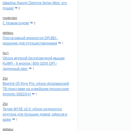
Швабра Xiaomi Deerma Spray Mop: это
пушка!
2
moderator
С Новым годом!
2
deltalux
Портативный ирригатор DR.BEI -
решение для путешественников
1
fox1
Обзор крупной беспроводной мышки
KuWFi - 6 кнопок / 800-3200 DPI /
ладонный хват
1
Zloi
Beelink GT-King Pro: обзор флагманской
ТВ-приставки на новейшем процессоре
Amlogic S922X-H
1
Zloi
Tenda W15E v2.0: обзор недорогого
роутера для больших домов, офисов и
кафе
1
deltalux