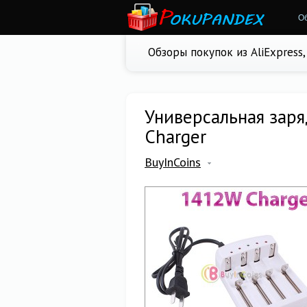
О
Обзоры покупок из AliExpress
Универсальная зар
Charger
BuyInCoins