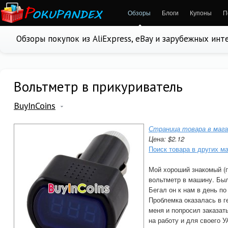
Обзоры
Блоги
Купоны
П
Обзоры покупок из AliExpress, eBay и зарубежных ин
Вольтметр в прикуриватель
BuyInCoins
Страница товара в мага
Цена: $2.12
Поиск товара в других м
Мой хороший знакомый (п
вольтметр в машину. Бы
Бегал он к нам в день п
Проблемка оказалась в ге
меня и попросил заказат
на работу и для своего У