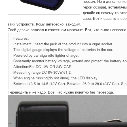
просил. Но в дополнение
герой обзора), вставляем
девайс он почему-то отве
свои. Вот и сравню в сво
этих устройств. Кому интересно, заходим.
Свой девайс заказал в известном магазине. Вот, что было написано 
Features:
Installment: insert the jack of the product into a cigar socket.
This digital gauge displays the voltage of batteries in the car.
Powered by car cigarette lighter charger.
Constantly monitor battery voltage, extend and protect the battery and
Attention:For DC 12V OR 24V CAR.
Measuring range:DC 8V-30V±%1.2.
When engine running(do not drive), the LED display:
Between 13.5 to 14.5 (12V Car). Between 26.0 to 28.0 (24V Car). Siz
Переводить и не надо. Всё, что нужно понятно без перевода.