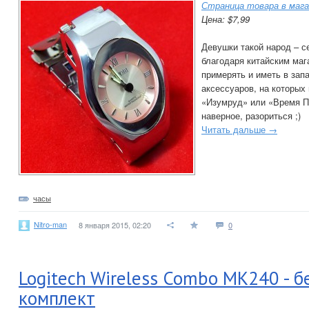
Страница товара в мага
Цена: $7,99
Девушки такой народ – се
благодаря китайским маг
примерять и иметь в зап
аксессуаров, на которых
«Изумруд» или «Время П
наверное, разориться ;)
Читать дальше →
часы
Nitro-man
8 января 2015, 02:20
0
Logitech Wireless Combo MK240 - 
комплект