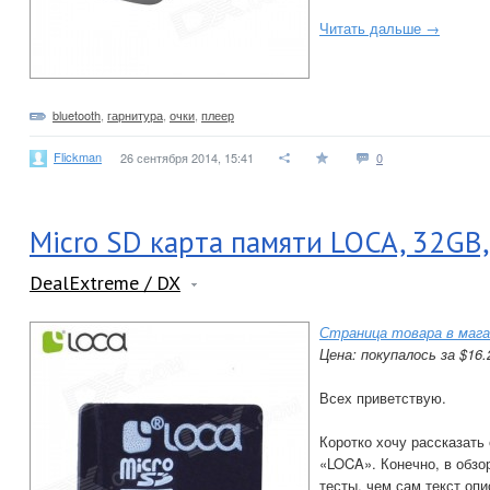
Читать дальше →
bluetooth
,
гарнитура
,
очки
,
плеер
Flickman
26 сентября 2014, 15:41
0
Micro SD карта памяти LOCA, 32GB,
DealExtreme / DX
Страница товара в мага
Цена: покупалось за $16.
Всех приветствую.
Коротко хочу рассказать 
«LOCA». Конечно, в обзо
тесты, чем сам текст опи