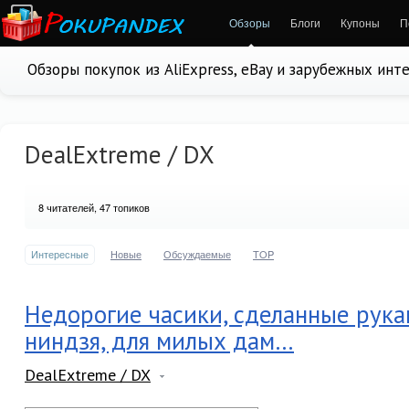
Обзоры
Блоги
Купоны
П
Обзоры покупок из AliExpress, eBay и зарубежных инт
DealExtreme / DX
8
читателей, 47 топиков
Интересные
Новые
Обсуждаемые
TOP
Недорогие часики, сделанные рук
ниндзя, для милых дам…
DealExtreme / DX