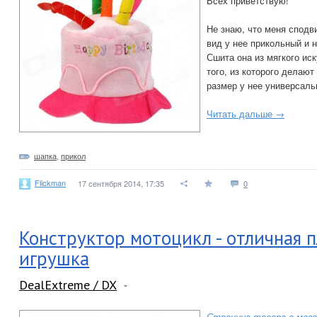
Всех приветствую!
Не знаю, что меня сподви
вид у нее прикольный и 
Сшита она из мягкого ис
того, из которого делаю
размер у нее универсаль
Читать дальше →
шапка
,
прикол
Flickman
17 сентября 2014, 17:35
0
Конструктор мотоцикл - отличная 
игрушка
DealExtreme / DX
Страница товара в мага