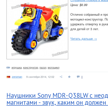
Цена: $6.99
Отлично собранный и пр
мотоцикл-конструктор. П
удержать отвертку в рук
для детей от 3 лет.
Читать дальше →
игрушка
,
конструктор
,
паззл
,
мотоцикл
zeroman
9 сентября 2014, 12:02
0
Наушники Sony MDR-Q38LW с нео
магнитами - звук, каким он должен