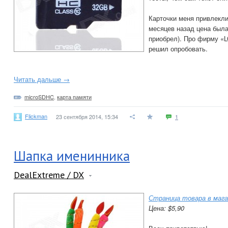
Карточки меня привлекли
месяцев назад цена была 
приобрел). Про фирму «L
решил опробовать.
Читать дальше →
microSDHC
,
карта памяти
Flickman
23 сентября 2014, 15:34
1
Шапка именинника
DealExtreme / DX
Страница товара в мага
Цена: $5,90