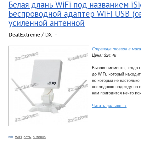
Белая длань WiFi под названием iSi
Беспроводной адаптер WiFi USB (се
усиленной антенной
DealExtreme / DX
Страница товара в мага
Цена: $24,48
Бывают моменты, когда 
до WiFi, который находит
но который не настолько
последнюю надежду на ег
нам пригодится нечто по
Читать дальше →
WiFi
,
сеть
,
антенна