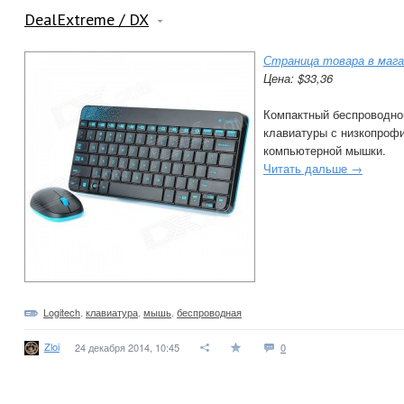
DealExtreme / DX
Страница товара в мага
Цена: $33,36
Компактный беспроводно
клавиатуры с низкопроф
компьютерной мышки.
Читать дальше →
Logitech
,
клавиатура
,
мышь
,
беспроводная
Zloi
24 декабря 2014, 10:45
0