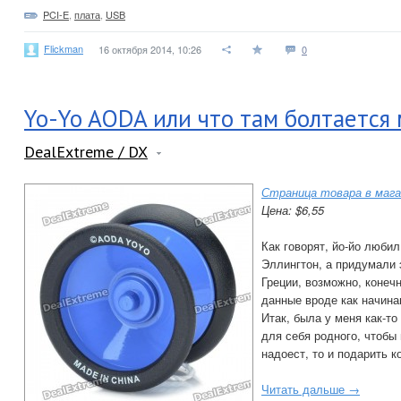
PCI-E
,
плата
,
USB
Flickman
16 октября 2014, 10:26
0
Yo-Yo AODA или что там болтается
DealExtreme / DX
Страница товара в мага
Цена: $6,55
Как говорят, йо-йо люби
Эллингтон, а придумали 
Греции, возможно, конеч
данные вроде как начина
Итак, была у меня как-то
для себя родного, чтобы 
надоест, то и подарить к
Читать дальше →