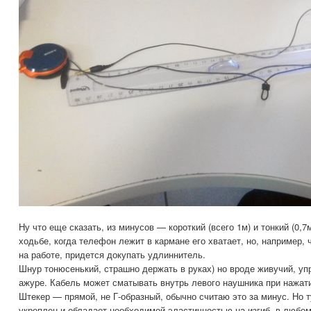
Ну что еще сказать, из минусов — короткий (всего 1м) и тонкий (0,7
ходьбе, когда телефон лежит в кармане его хватает, но, например, 
на работе, придется докупать удлиннитель.
Шнур тонюсенький, страшно держать в руках) но вроде живучий, упр
ажуре. Кабель может сматывать внутрь левого наушника при нажати
Штекер — прямой, не Г-образный, обычно считаю это за минус. Но т
укреплен и обладает необходимой эластичностью на изгиб, в любом