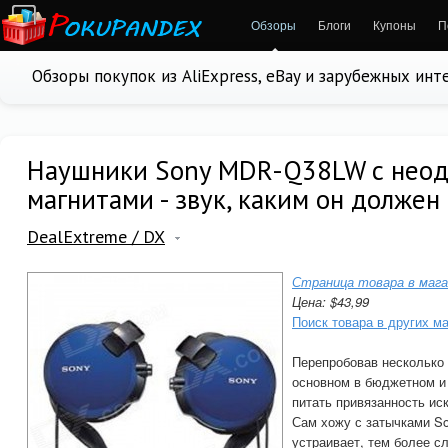
Обзоры
Блоги
Купоны
П
Обзоры покупок из AliExpress, eBay и зарубежных ин
Наушники Sony MDR-Q38LW с нео
магнитами - звук, каким он должен
DealExtreme / DX
Страница товара в мага
Цена: $43,99
Поиск товара в других м
Перепробовав несколько
основном в бюджетном и 
питать привязанность ис
Сам хожу с затычками So
устраивает, тем более 