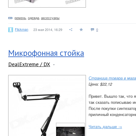
ремень
,
одежда
,
аксессуары
Flickman
23 мая 2014, 16:29
0
Микрофонная стойка
DealExtreme / DX
Страница товара в мага
Цена: $22,12
Привет. Вышло так, что 
так сказать пописываю ин
После покупки синтезато
приличный конденсаторн
Читать дальше →