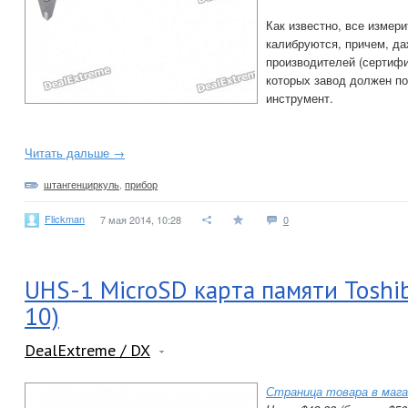
Как известно, все измер
калибруются, причем, да
производителей (сертиф
которых завод должен п
инструмент.
Читать дальше →
штангенциркуль
,
прибор
Flickman
7 мая 2014, 10:28
0
UHS-1 MicroSD карта памяти Toshib
10)
DealExtreme / DX
Страница товара в мага