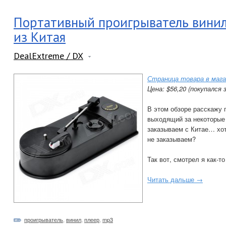
Портативный проигрыватель винил
из Китая
DealExtreme / DX
Страница товара в мага
Цена: $56,20 (покупался з
В этом обзоре расскажу 
выходящий за некоторые 
заказываем с Китае… хот
не заказываем?
Так вот, смотрел я как-
Читать дальше →
проигрыватель
,
винил
,
плеер
,
mp3