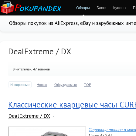
Обзоры
Блоги
Купоны
П
Обзоры покупок из AliExpress, eBay и зарубежных инт
DealExtreme / DX
8
читателей, 47 топиков
Интересные
Новые
Обсуждаемые
TOP
Классические кварцевые часы CU
DealExtreme / DX
Страница товара в мага
Цена: $13,61