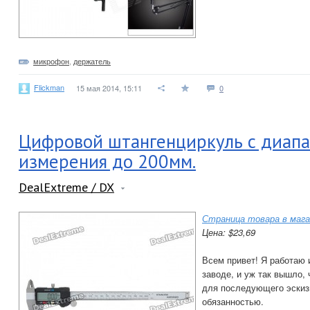
микрофон
,
держатель
Flickman
15 мая 2014, 15:11
0
Цифровой штангенциркуль с диап
измерения до 200мм.
DealExtreme / DX
Страница товара в мага
Цена: $23,69
Всем привет! Я работаю 
заводе, и уж так вышло,
для последующего эскиз
обязанностью.