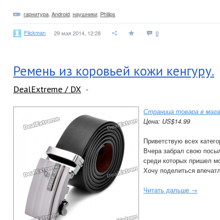
гарнитура
,
Android
,
наушники
,
Philips
Flickman
29 мая 2014, 12:28
0
Ремень из коровьей кожи кенгуру.
DealExtreme / DX
Страница товара в мага
Цена: US$14.99
Приветствую всех катего
Вчера забрал свою посы
среди которых пришел м
Хочу поделиться впечат
Читать дальше →