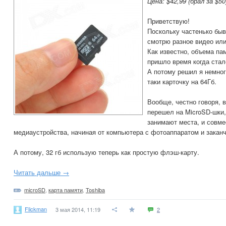
Цена: $42,99 (брал за $50
Приветствую!
Поскольку частенько быв
смотрю разное видео ил
Как известно, объема па
пришло время когда стал
А потому решил я немног
таки карточку на 64Гб.
Вообще, честно говоря, 
перешел на MicroSD-шки, 
занимают места, и совм
медиаустройства, начиная от компьютера с фотоаппаратом и закан
А потому, 32 гб использую теперь как простую флэш-карту.
Читать дальше →
microSD
,
карта памяти
,
Toshiba
Flickman
3 мая 2014, 11:19
2