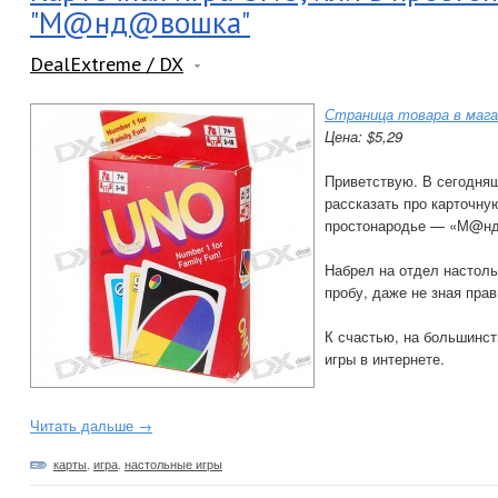
"М@нд@вошка"
DealExtreme / DX
Страница товара в мага
Цена: $5,29
Приветствую. В сегодня
рассказать про карточну
простонародье — «М@н
Набрел на отдел настоль
пробу, даже не зная прав
К счастью, на большинст
игры в интернете.
Читать дальше →
карты
,
игра
,
настольные игры