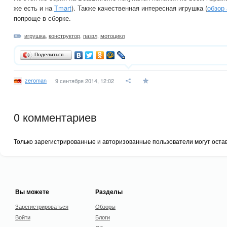
же есть и на
Tmart
). Также качественная интересная игрушка (
обзор
попроще в сборке.
игрушка
,
конструктор
,
паззл
,
мотоцикл
Поделиться…
zeroman
9 сентября 2014, 12:02
0
комментариев
Только зарегистрированные и авторизованные пользователи могут оста
Вы можете
Разделы
Зарегистрироваться
Обзоры
Войти
Блоги