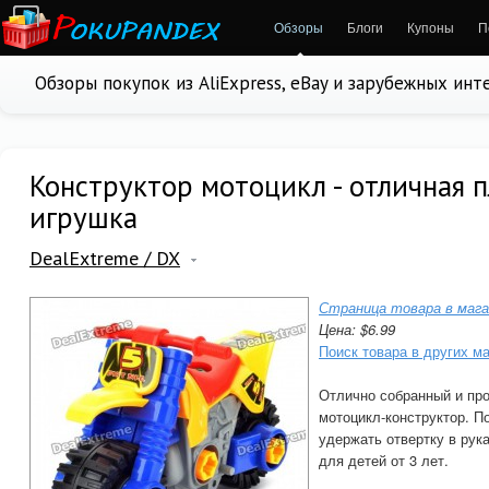
Обзоры
Блоги
Купоны
П
Обзоры покупок из AliExpress, eBay и зарубежных ин
Конструктор мотоцикл - отличная 
игрушка
DealExtreme / DX
Страница товара в мага
Цена: $6.99
Поиск товара в других м
Отлично собранный и пр
мотоцикл-конструктор. П
удержать отвертку в рук
для детей от 3 лет.