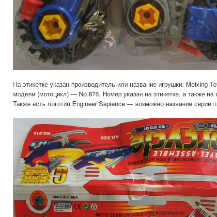
На этикетке указан производитель или название игрушки: Meixing To
модели (мотоцикл) — No.876. Номер указан на этикетке, а также на 
Также есть логотип Engineer Sapience — возможно название серии п