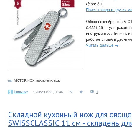
Цена: $25
Поиск товара в других м
Обзор ножа-брелока VI
0.6221.26 — ультракомп
инструментов. Типичный в
работает, годА и десяти
Читать дальше →
VICTORINOX
,
наключник
,
нож
berezovy
16 июля 2021, 08:46
0
Складной кухонный нож для овощ
SWISSCLASSIC 11 см - складень дл