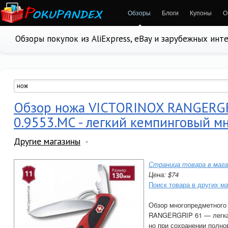
Обзоры
Блоги
Купоны
О
Обзоры покупок из AliExpress, eBay и зарубежных инт
Обзор ножа VICTORINOX RANGERGR
0.9553.MC - легкий кемпинговый 
Другие магазины
Страница товара в мага
Цена: $74
Поиск товара в других м
Обзор многопредметног
RANGERGRIP 61 — легка
но при сохранении полно