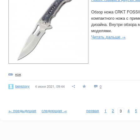
Обзор ножа CRKT FOSSIL
компактного ножа с при
дизайна. Внутри обзора 
моделями.
Читать дальше →
нож
berezovy
4 июня 2021, 09:44
0
← предыдущая
следующая →
первая
1
2
4
5
3