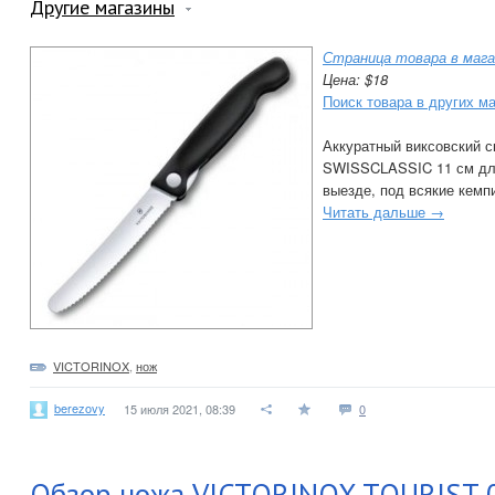
Другие магазины
Страница товара в мага
Цена: $18
Поиск товара в других м
Аккуратный виксовский 
SWISSCLASSIC 11 см для
выезде, под всякие кемп
Читать дальше →
VICTORINOX
,
нож
berezovy
15 июля 2021, 08:39
0
Обзор ножа VICTORINOX TOURIST 0