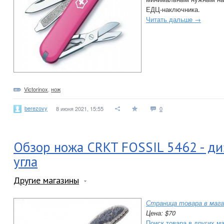
ЕДЦ-наключника.
Читать дальше →
Victorinox
,
нож
berezovy
8 июня 2021, 15:55
0
Обзор ножа CRKT FOSSIL 5462 - ди
угла
Другие магазины
Страница товара в мага
Цена: $70
Поиск товара в других м