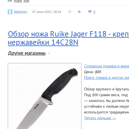
Ruike
,
нож
berezovy
27 июня 2021, 09:24
0
Обзор ножа Ruike Jager F118 - кре
нержавейки 14C28N
Другие магазины
Страница товара в мага
Цена: $95
Поиск товара в других м
Обзор крупного и бруталь
Под 200 грамм веса, под 
— казалось бы должно б
устойчиво к любым неуря
используется традиционн
Читать дальше →