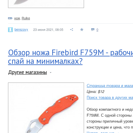
нож
,
Ruike
berezovy
23 июня 2021, 08:05
0
Обзор ножа Firebird F759M - рабоч
спай на минималках?
Другие магазины
Страница товара в мага
Цена: $12
Поиск товара в других м
Обзор компактного и недо
F759M. С одной стороны 
стороны приличный уров
конструкции и цена, что 
Читать дальше →