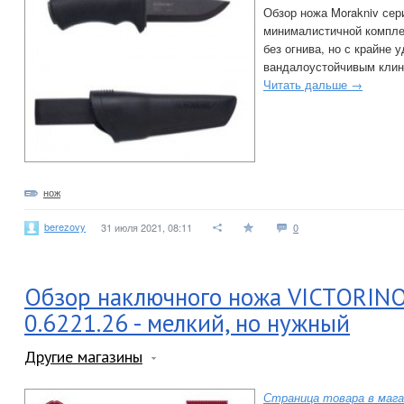
Обзор ножа Morakniv сери
минималистичной компле
без огнива, но с крайне 
вандалоустойчивым клин
Читать дальше →
нож
berezovy
31 июля 2021, 08:11
0
Обзор наключного ножа VICTORIN
0.6221.26 - мелкий, но нужный
Другие магазины
Страница товара в мага