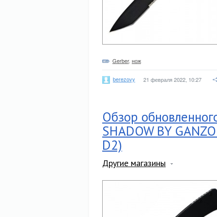
Gerber
,
нож
berezovy
21 февраля 2022, 10:27
Обзор обновленног
SHADOW BY GANZO (
D2)
Другие магазины