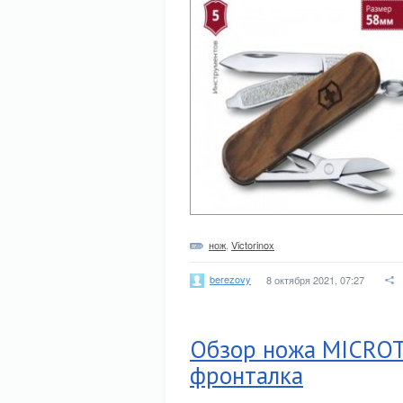
нож
,
Victorinox
berezovy
8 октября 2021, 07:27
Обзор ножа MICROT
фронталка