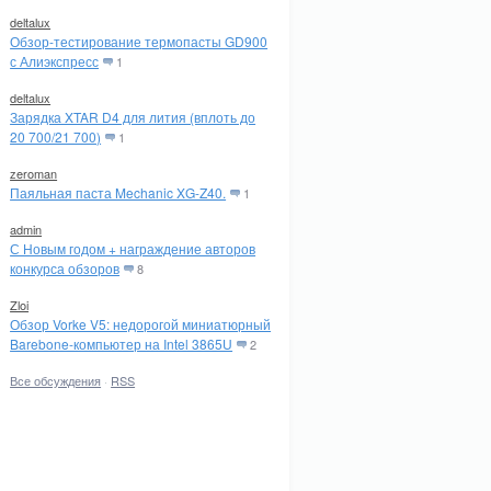
deltalux
Обзор-тестирование термопасты GD900
с Алиэкспресс
1
deltalux
Зарядка XTAR D4 для лития (вплоть до
20 700/21 700)
1
zeroman
Паяльная паста Mechanic XG-Z40.
1
admin
С Новым годом + награждение авторов
конкурса обзоров
8
Zloi
Обзор Vorke V5: недорогой миниатюрный
Barebone-компьютер на Intel 3865U
2
Все обсуждения
·
RSS