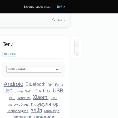
Зарегистрироваться
Войти
Найти
Теги
Все теги
Android
Bluetooth
DIY
Fenix
USB
LED
TV box
Li-Ion
Sofirn
Xiaomi
WiFi
Windows
авто
аккумулятор
автомобиль
вейп
беспроводная
гарнитура
зарядка
зарядное