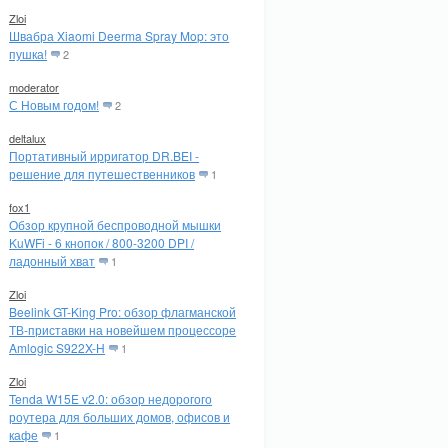
Zloi
Швабра Xiaomi Deerma Spray Mop: это
пушка!
2
moderator
С Новым годом!
2
deltalux
Портативный ирригатор DR.BEI -
решение для путешественников
1
fox1
Обзор крупной беспроводной мышки
KuWFi - 6 кнопок / 800-3200 DPI /
ладонный хват
1
Zloi
Beelink GT-King Pro: обзор флагманской
ТВ-приставки на новейшем процессоре
Amlogic S922X-H
1
Zloi
Tenda W15E v2.0: обзор недорогого
роутера для больших домов, офисов и
кафе
1