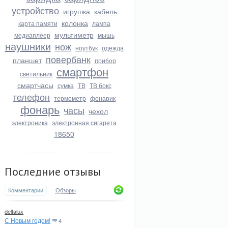
устройство
игрушка
кабель
колонка
карта памяти
лампа
мультиметр
медиаплеер
мышь
наушники
нож
ноутбук
одежда
повербанк
планшет
прибор
смартфон
светильник
смартчасы
сумка
ТВ
ТВ бокс
телефон
термометр
фонарик
фонарь
часы
чехол
электроника
электронная сигарета
18650
Последние отзывы
Комментарии
Обзоры
deltalux
С Новым годом!
4