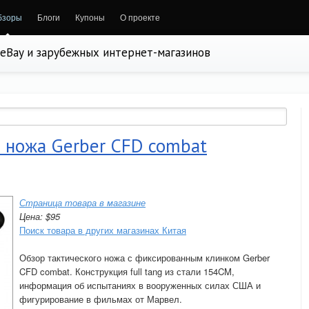
бзоры
Блоги
Купоны
О проекте
, eBay и зарубежных интернет-магазинов
 ножа Gerber CFD combat
Страница товара в магазине
Цена: $95
Поиск товара в других магазинах Китая
Обзор тактического ножа с фиксированным клинком Gerber
CFD combat. Конструкция full tang из стали 154CM,
информация об испытаниях в вооруженных силах США и
фигурирование в фильмах от Марвел.