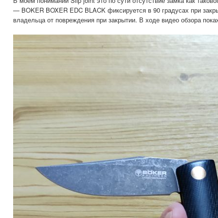
В моем понимании Slip joint это по сути отсутствие замка как тако
— BOKER BOXER EDC BLACK фиксируется в 90 градусах при закрыт
владельца от повреждения при закрытии. В ходе видео обзора пока