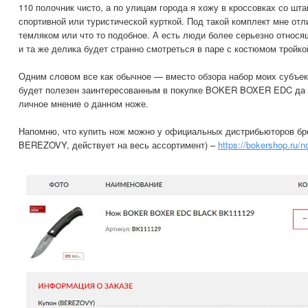
110 полочник чисто, а по улицам города я хожу в кроссовках со шта
спортивной или туристической курткой. Под такой комплект мне отл
темляком или что то подобное. А есть люди более серьезно относ
и та же делика будет странно смотреться в паре с костюмом тройко
Одним словом все как обычное — вместо обзора набор моих субъе
будет полезен заинтересованным в покупке BOKER BOXER EDC да 
личное мнение о данном ноже.
Напомню, что купить нож можно у официальных дистрибьюторов б
BEREZOVY, действует на весь ассортимент) –
https://bokershop.ru/n