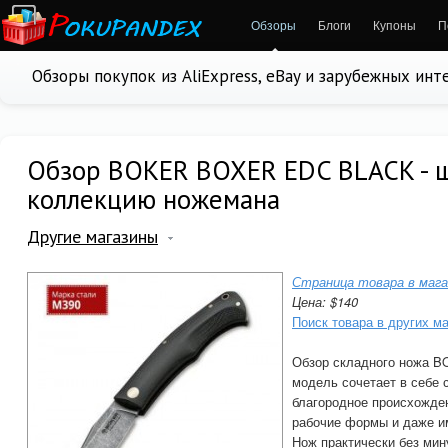
Обзоры
Блоги
Купоны
П
Обзоры покупок из AliExpress, eBay и зарубежных ин
Обзор BOKER BOXER EDC BLACK - 
коллекцию ножемана
Другие магазины
Страница товара в мага
Цена: $140
Поиск товара в других м
Обзор складного ножа 
модель сочетает в себе
благородное происхожде
рабочие формы и даже им
Нож практически без мин