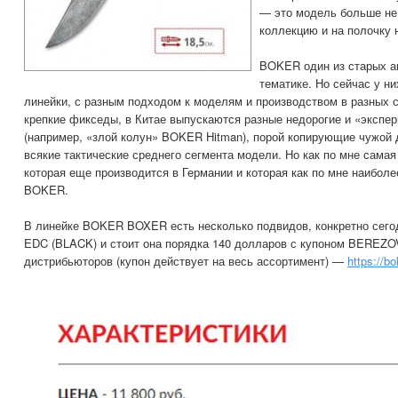
— это модель больше не 
коллекцию и на полочку 
BOKER один из старых а
тематике. Но сейчас у н
линейки, с разным подходом к моделям и производством в разных
крепкие фикседы, в Китае выпускаются разные недорогие и «эксп
(например, «злой колун» BOKER Hitman), порой копирующие чужой 
всякие тактические среднего сегмента модели. Но как по мне самая
которая еще производится в Германии и которая как по мне наиболе
BOKER.
В линейке BOKER BOXER есть несколько подвидов, конкретно сег
EDC (BLACK) и стоит она порядка 140 долларов с купоном BEREZ
дистрибьюторов (купон действует на весь ассортимент) —
https://b