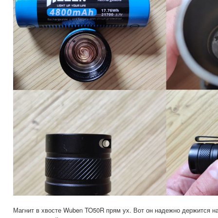
Магнит в хвосте Wuben TO50R прям ух. Вот он надежно держится на