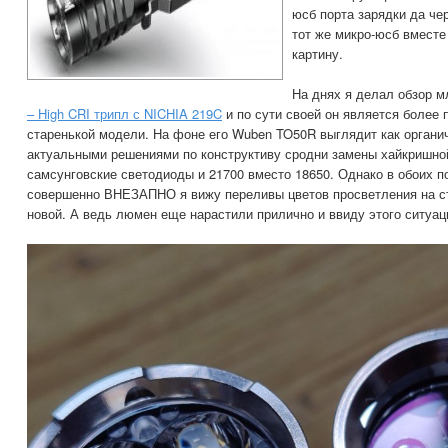
юсб порта зарядки да че
тот же микро-юсб вместе
картину.
На днях я делал обзор 
– High CRI трипл с NICHIA 219C
и по сути своей он является более
старенькой модели. На фоне его Wuben TO50R выглядит как органи
актуальными решениями по конструктиву сродни замены хайкришно
самсунговские светодиоды и 21700 вместо 18650. Однако в обоих п
совершенно ВНЕЗАПНО я вижу переливы цветов просветления на ст
новой. А ведь люмен еще нарастили прилично и ввиду этого ситуац