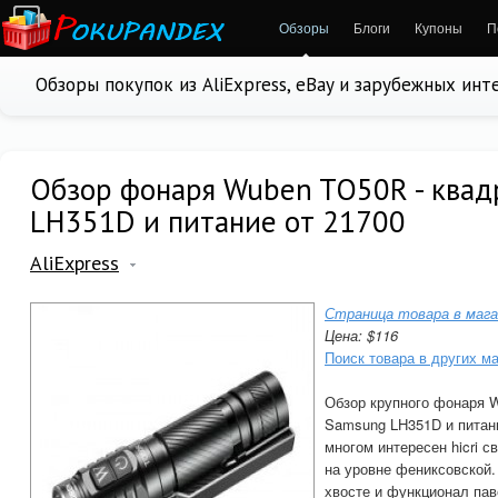
Обзоры
Блоги
Купоны
П
Обзоры покупок из AliExpress, eBay и зарубежных ин
Обзор фонаря Wuben TO50R - квад
LH351D и питание от 21700
AliExpress
Страница товара в мага
Цена: $116
Поиск товара в других м
Обзор крупного фонаря 
Samsung LH351D и питан
многом интересен hicri с
на уровне фениксовской.
хвосте и функционал пав