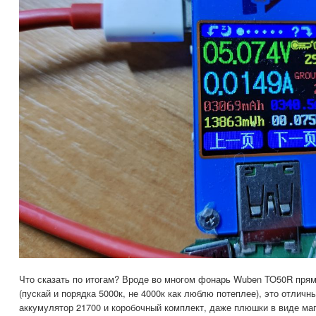
Что сказать по итогам? Вроде во многом фонарь Wuben TO50R прям
(пускай и порядка 5000к, не 4000к как люблю потеплее), это отличн
аккумулятор 21700 и коробочный комплект, даже плюшки в виде маг