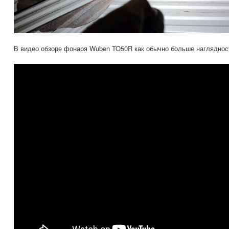
В видео обзоре фонаря Wuben TO50R как обычно больше нагляднос