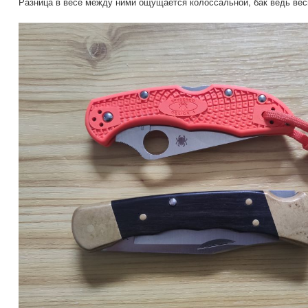
Разница в весе между ними ощущается колоссальной, бак ведь веси