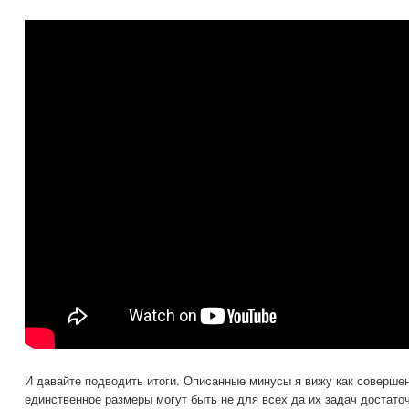
И давайте подводить итоги. Описанные минусы я вижу как соверше
единственное размеры могут быть не для всех да их задач достаточ