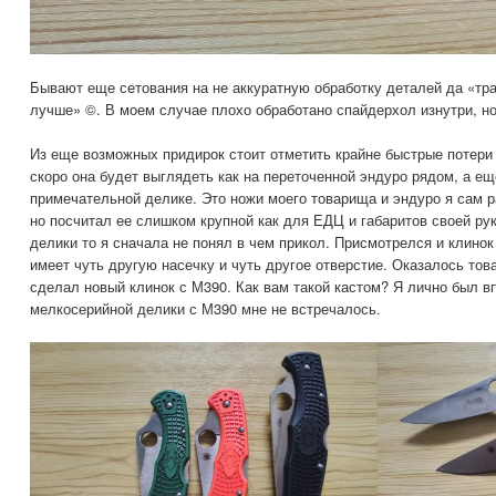
Бывают еще сетования на не аккуратную обработку деталей да «тр
лучше» ©. В моем случае плохо обработано спайдерхол изнутри, но 
Из еще возможных придирок стоит отметить крайне быстрые потери 
скоро она будет выглядеть как на переточенной эндуро рядом, а ещ
примечательной делике. Это ножи моего товарища и эндуро я сам р
но посчитал ее слишком крупной как для ЕДЦ и габаритов своей ру
делики то я сначала не понял в чем прикол. Присмотрелся и клинок 
имеет чуть другую насечку и чуть другое отверстие. Оказалось то
сделал новый клинок с М390. Как вам такой кастом? Я лично был в
мелкосерийной делики с М390 мне не встречалось.