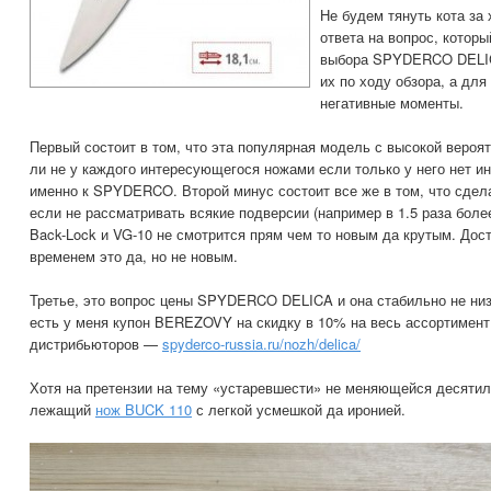
Не будем тянуть кота за 
ответа на вопрос, котор
выбора SPYDERCO DELIC
их по ходу обзора, а дл
негативные моменты.
Первый состоит в том, что эта популярная модель с высокой вероя
ли не у каждого интересующегося ножами если только у него нет и
именно к SPYDERCO. Второй минус состоит все же в том, что сдел
если не рассматривать всякие подверсии (например в 1.5 раза боле
Back-Lock и VG-10 не смотрится прям чем то новым да крутым. До
временем это да, но не новым.
Третье, это вопрос цены SPYDERCO DELICA и она стабильно не низ
есть у меня купон BEREZOVY на скидку в 10% на весь ассортиме
дистрибьюторов —
spyderco-russia.ru/nozh/delica/
Хотя на претензии на тему «устаревшести» не меняющейся десяти
лежащий
нож BUCK 110
с легкой усмешкой да иронией.