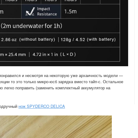
онравился и несмотря на некоторую уже архаичность модели —
укции то это только микро-юсб зарядка вместо тайп-с. Остальное
о легко поправить (заменить комплектный аккумулятор на
подручный
нож SPYDERCO DELICA