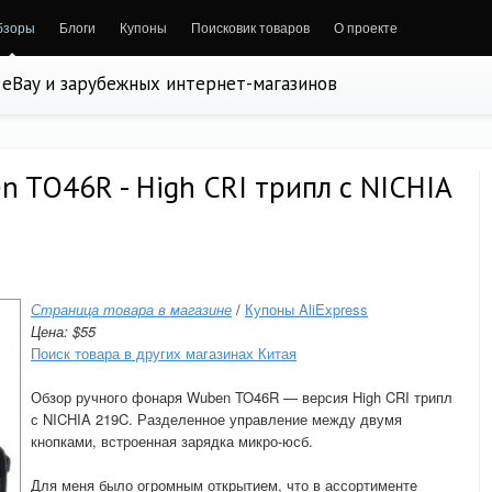
бзоры
Блоги
Купоны
Поисковик товаров
О проекте
, eBay и зарубежных интернет-магазинов
 TO46R - High CRI трипл с NICHIA
Страница товара в магазине
/
Купоны AliExpress
Цена: $55
Поиск товара в других магазинах Китая
Обзор ручного фонаря Wuben TO46R — версия High CRI трипл
с NICHIA 219C. Разделенное управление между двумя
кнопками, встроенная зарядка микро-юсб.
Для меня было огромным открытием, что в ассортименте