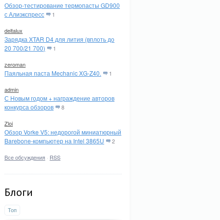
Обзор-тестирование термопасты GD900
с Алиэкспресс
1
deltalux
Зарядка XTAR D4 для лития (вплоть до
20 700/21 700)
1
zeroman
Паяльная паста Mechanic XG-Z40.
1
admin
С Новым годом + награждение авторов
конкурса обзоров
8
Zloi
Обзор Vorke V5: недорогой миниатюрный
Barebone-компьютер на Intel 3865U
2
Все обсуждения
·
RSS
Блоги
Топ