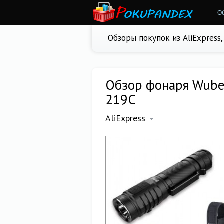
О
Обзоры покупок из AliExpress
Обзор фонаря Wuben
219C
AliExpress