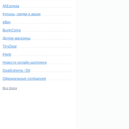
AliExpress
Купоны, скидки и акции
eBay
BuyInCoins
Другие магазины
TinyDeal
iHerb
Новости онлайн-шоппинга
DealExtreme / DX
Официальные сообщения
Все блоги