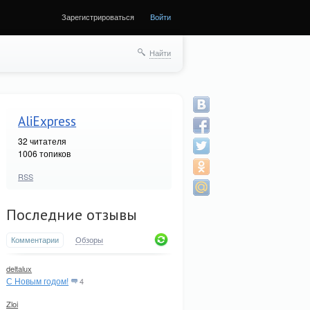
Зарегистрироваться
Войти
Найти
AliExpress
32
читателя
1006 топиков
RSS
Последние отзывы
Комментарии
Обзоры
deltalux
С Новым годом!
4
Zloi