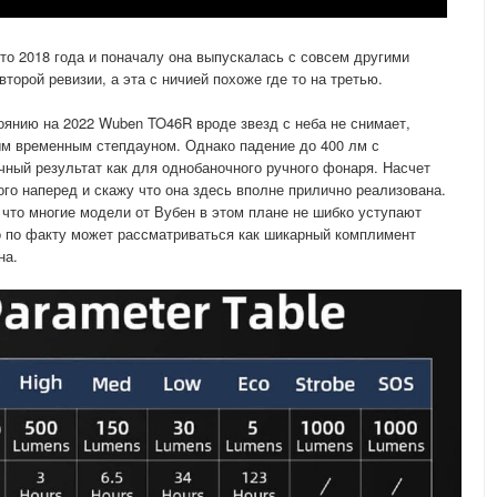
то 2018 года и поначалу она выпускалась с совсем другими
орой ревизии, а эта с ничией похоже где то на третью.
оянию на 2022 Wuben TO46R вроде звезд с неба не снимает,
м временным степдауном. Однако падение до 400 лм с
ный результат как для однобаночного ручного фонаря. Насчет
ого наперед и скажу что она здесь вполне прилично реализована.
 что многие модели от Вубен в этом плане не шибко уступают
о по факту может рассматриваться как шикарный комплимент
на.