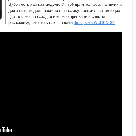
Вубен есть хай-кри модели. И чтоб прям толково, на ничии и
даже есть модель посвежее на самсунговских светодиодах.
Где то с месяц назад они ко мне приехали и снимал
распаковку, вместе с наключными
фонарями WUBEN G2