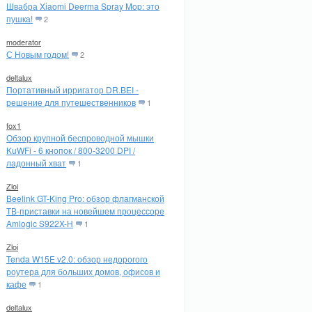
Швабра Xiaomi Deerma Spray Mop: это
пушка!
2
moderator
С Новым годом!
2
deltalux
Портативный ирригатор DR.BEI -
решение для путешественников
1
fox1
Обзор крупной беспроводной мышки
KuWFi - 6 кнопок / 800-3200 DPI /
ладонный хват
1
Zloi
Beelink GT-King Pro: обзор флагманской
ТВ-приставки на новейшем процессоре
Amlogic S922X-H
1
Zloi
Tenda W15E v2.0: обзор недорогого
роутера для больших домов, офисов и
кафе
1
deltalux