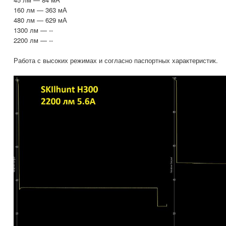
160 лм — 363 мА
480 лм — 629 мА
1300 лм — --
2200 лм — --
Работа с высоких режимах и согласно паспортных характеристик.