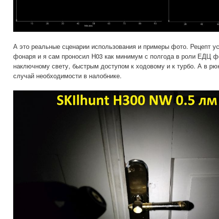
А это реальные сценарии использования и примеры фото. Рецепт у
фонаря и я сам проносил Н03 как минимум с полгода в роли ЕДЦ ф
наключному свету, быстрым доступом к ходовому и к турбо. А в рюк
случай необходимости в налобнике.