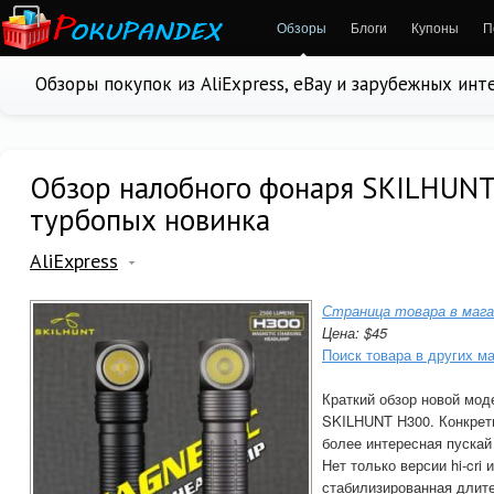
Обзоры
Блоги
Купоны
П
Обзоры покупок из AliExpress, eBay и зарубежных ин
Обзор налобного фонаря SKILHUNT
турбопых новинка
AliExpress
Страница товара в мага
Цена: $45
Поиск товара в других м
Краткий обзор новой мо
SKILHUNT H300. Конкретн
более интересная пускай
Нет только версии hi-cri 
стабилизированная длите