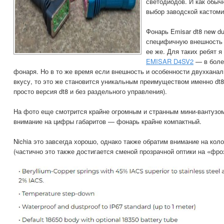
светодиодов. И как обы
выбор заводской кастоми
Фонарь Emisar dt8 new du
специфичную внешность и
ее же. Для таких ребят я
EMISAR D4SV2
— в боле
фонаря. Но в то же время если внешность и особенности двухканал
вкусу, то это же становится уникальным преимуществом именно dt
просто версия dt8 и без раздельного управления).
На фото еще смотрится крайне огромным и странным мини-вантузом
внимание на цифры габаритов — фонарь крайне компактный.
Nichia это завсегда хорошо, однако также обратим внимание на ко
(частично это также достигается сменой прозрачной оптики на «фроз