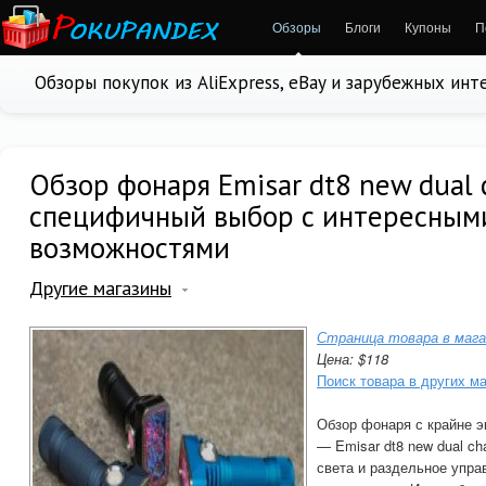
Обзоры
Блоги
Купоны
П
Обзоры покупок из AliExpress, eBay и зарубежных ин
Обзор фонаря Emisar dt8 new dual 
специфичный выбор с интересным
возможностями
Другие магазины
Страница товара в мага
Цена: $118
Поиск товара в других м
Обзор фонаря с крайне 
— Emisar dt8 new dual c
света и раздельное упра