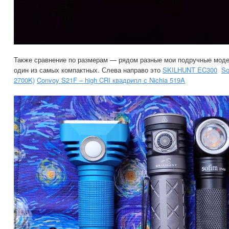
Также сравнение по размерам — рядом разные мои подручные моде
один из самых компактных. Слева направо это
SKILHUNT EC300
So
2700K)
Convoy S21F – high CRI квадрипл с Nichia 519A