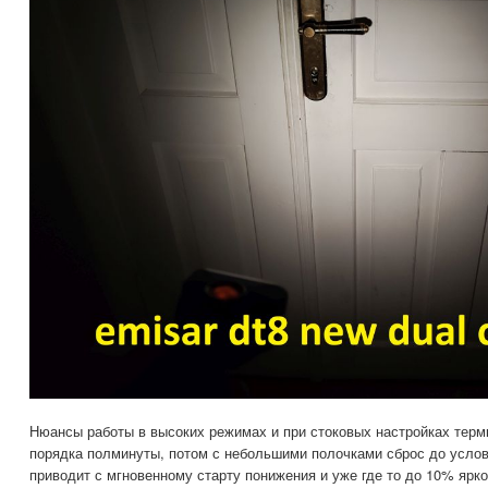
Нюансы работы в высоких режимах и при стоковых настройках тер
порядка полминуты, потом с небольшими полочками сброс до усло
приводит с мгновенному старту понижения и уже где то до 10% ярк