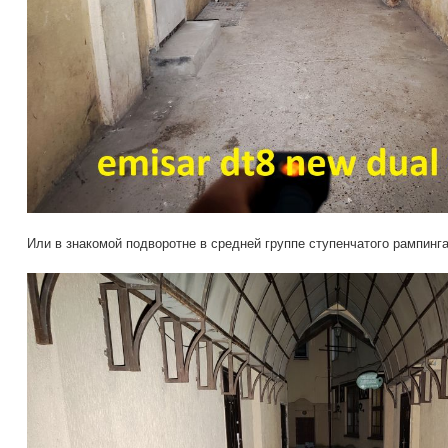
Или в знакомой подворотне в средней группе ступенчатого рампинга