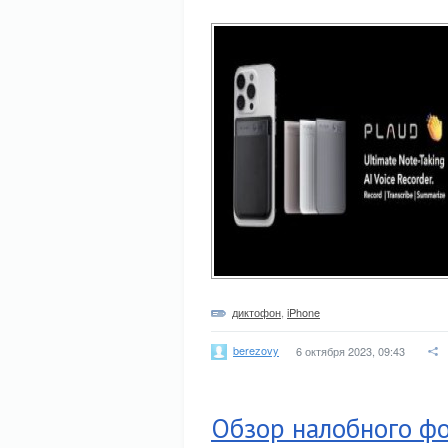
диктофон
,
iPhone
berezovy
6 октября 2023, 09:43
Обзор налобного фо