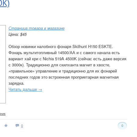
0K)
Страница товара в магазине
Цена: $45
Обзор новинки налобного фонаря Skilhunt H150 ESKTE.
Фонарь мультитопливный 14500/АА и с самого начала есть
вариант хай кри с Nichia 519A 4500K (сейчас есть даже версия
с 3000к). Традиционно для скилханта магнит в хвосте,
«правильное» управление и традиционно для их фонарей
последних годов это встроенная проприетарная магнитная
зарядка.
Читать дальше →
бник
0
0