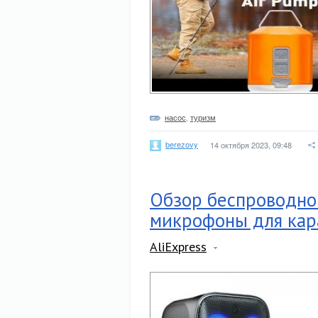
насос
,
туризм
berezovy
14 октября 2023, 09:48
Обзор беспроводной
микрофоны для кар
AliExpress