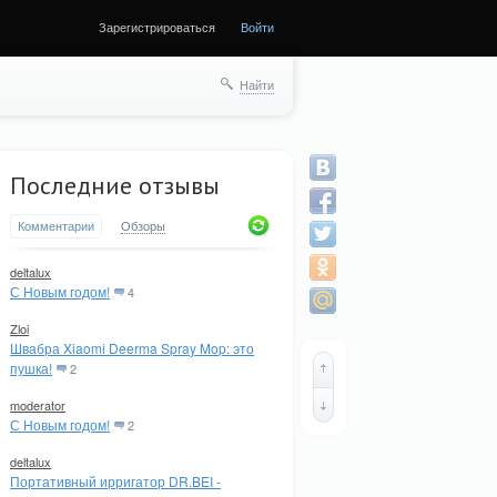
Зарегистрироваться
Войти
Найти
Последние отзывы
Комментарии
Обзоры
deltalux
С Новым годом!
4
Zloi
Швабра Xiaomi Deerma Spray Mop: это
пушка!
2
moderator
С Новым годом!
2
deltalux
Портативный ирригатор DR.BEI -