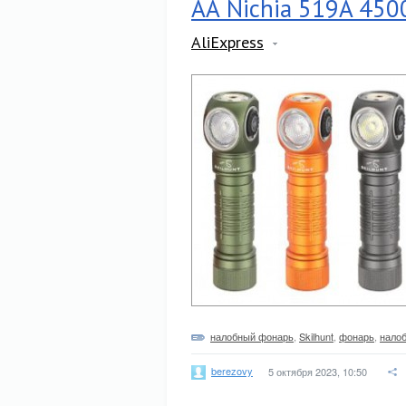
АА Nichia 519A 450
AliExpress
налобный фонарь
,
Skilhunt
,
фонарь
,
нало
berezovy
5 октября 2023, 10:50