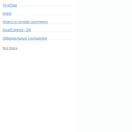
TinyDeal
iHerb
Новости онлайн-шоппинга
DealExtreme / DX
Официальные сообщения
Все блоги