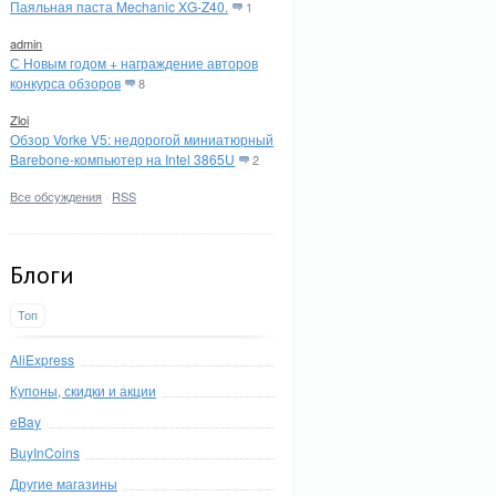
Паяльная паста Mechanic XG-Z40.
1
admin
С Новым годом + награждение авторов
конкурса обзоров
8
Zloi
Обзор Vorke V5: недорогой миниатюрный
Barebone-компьютер на Intel 3865U
2
Все обсуждения
·
RSS
Блоги
Топ
AliExpress
Купоны, скидки и акции
eBay
BuyInCoins
Другие магазины