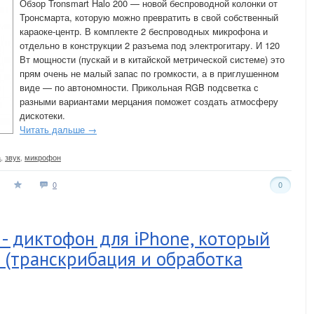
Обзор Tronsmart Halo 200 — новой беспроводной колонки от
Тронсмарта, которую можно превратить в свой собственный
караоке-центр. В комплекте 2 беспроводных микрофона и
отдельно в конструкции 2 разъема под электрогитару. И 120
Вт мощности (пускай и в китайской метрической системе) это
прям очень не малый запас по громкости, а в приглушенном
виде — по автономности. Прикольная RGB подсветка с
разными вариантами мерцания поможет создать атмосферу
дискотеки.
Читать дальше →
а
,
звук
,
микрофон
0
0
- диктофон для iPhone, который
 (транскрибация и обработка