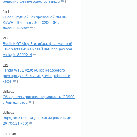
решение для путешественников
1
fox1
Обзор крупной беспроводной мышки
KuWFi - 6 кнопок / 800-3200 DPI /
ладонный хват
1
Zloi
Beelink GT-King Pro: обзор флагманской
ТВ-приставки на новейшем процессоре
Amlogic S922X-H
1
Zloi
Tenda W15E v2.0: обзор недорогого
роутера для больших домов, офисов и
кафе
1
deltalux
Обзор-тестирование термопасты GD900
с Алиэкспресс
1
deltalux
Зарядка XTAR D4 для лития (вплоть до
20 700/21 700)
1
zeroman