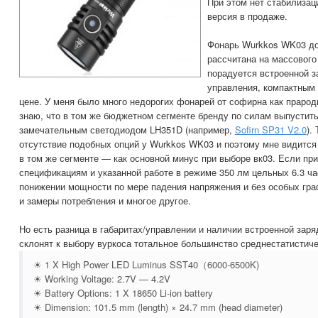
При этом нет стабилизац
версия в продаже.
Фонарь Wurkkos WK03 до
рассчитана на массового
порадуется встроенной з
управления, компактным
цене. У меня было много недорогих фонарей от софирна как прарод
знаю, что в том же бюджетном сегменте бренду по силам выпустит
замечательным светодиодом LH351D (например,
Sofirn SP31 V2.0
).
отсутствие подобных опций у Wurkkos WK03 и поэтому мне видится 
в том же сегменте — как основной минус при выборе вк03. Если пр
спецификациям и указанной работе в режиме 350 лм цельных 6.3 ча
понижении мощности по мере падения напряжения и без особых гра
и замеры потребления и многое другое.
Но есть разница в габаритах/управлении и наличии встроенной заря
склонят к выбору вуркоса тотальное большинство среднестатистич
☀ 1 X High Power LED Luminus SST40（6000-6500K)
☀ Working Voltage: 2.7V — 4.2V
☀ Battery Options: 1 X 18650 Li-ion battery
☀ Dimension: 101.5 mm (length) × 24.7 mm (head diameter)