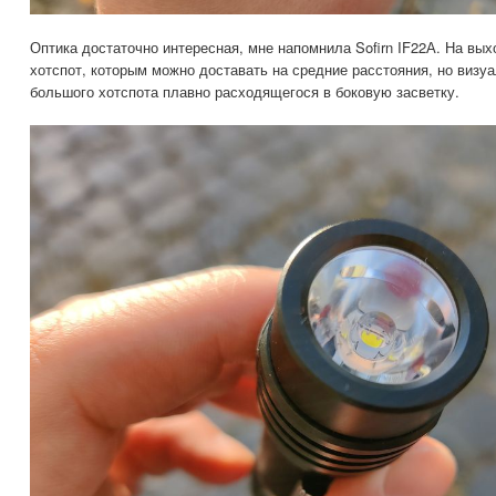
Оптика достаточно интересная, мне напомнила Sofirn IF22А. На вых
хотспот, которым можно доставать на средние расстояния, но визу
большого хотспота плавно расходящегося в боковую засветку.