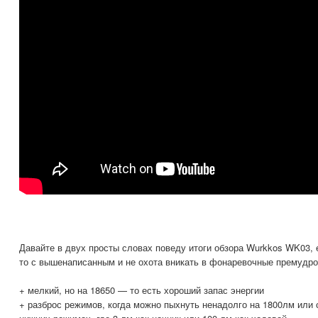
Давайте в двух просты словах поведу итоги обзора Wurkkos WK03, 
то с вышенаписанным и не охота вникать в фонаревочные премудро
+ мелкий, но на 18650 — то есть хороший запас энергии
+ разброс режимов, когда можно пыхнуть ненадолго на 1800лм или с