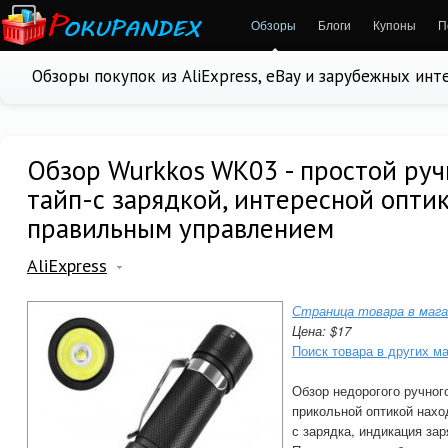
Обзоры
Блоги
Купоны
П
Обзоры покупок из AliExpress, eBay и зарубежных ин
Обзор Wurkkos WK03 - простой руч
тайп-с зарядкой, интересной опти
правильным управлением
AliExpress
Страница товара в мага
Цена: $17
Поиск товара в других м
Обзор недорогого ручно
прикольной оптикой нахо
с зарядка, индикация за