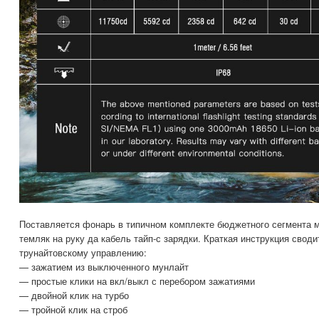
Поставляется фонарь в типичном комплекте бюджетного сегмента м
темляк на руку да кабель тайп-с зарядки. Краткая инструкция свод
трунайтовскому управлению:
— зажатием из выключенного мунлайт
— простые клики на вкл/выкл с перебором зажатиями
— двойной клик на турбо
— тройной клик на строб