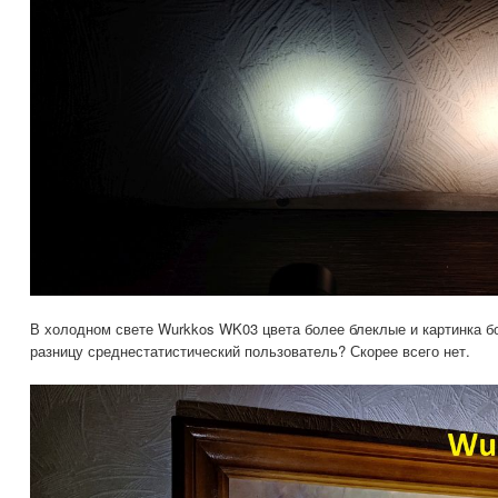
В холодном свете Wurkkos WK03 цвета более блеклые и картинка бо
разницу среднестатистический пользователь? Скорее всего нет.