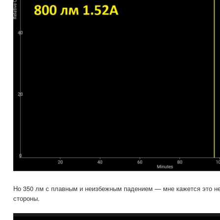
Но 350 лм с плавным и неизбежным падением — мне кажется это не
стороны.