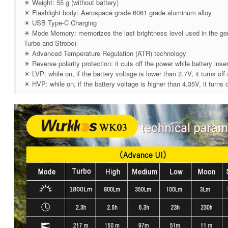
☀ Weight: 55 g (without battery)
☀ Flashlight body: Aerospace grade 6061 grade aluminum alloy
☀ USB Type-C Charging
☀ Mode Memory: memorizes the last brightness level used in the g
Turbo and Strobe)
☀ Advanced Temperature Regulation (ATR) technology
☀ Reverse polarity protection: it cuts off the power while battery inse
☀ LVP: while on, if the battery voltage is lower than 2.7V, it turns off
☀ HVP: while on, if the battery voltage is higher than 4.35V, it turns o