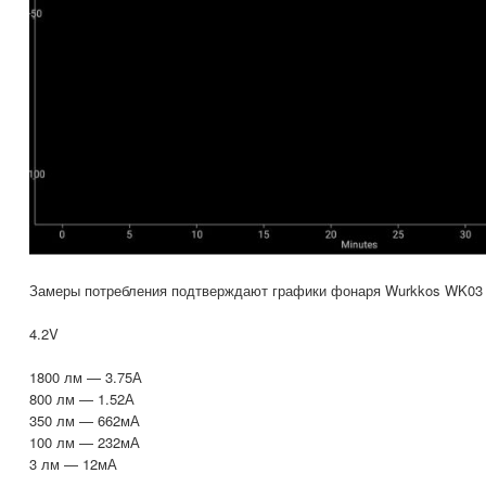
Замеры потребления подтверждают графики фонаря Wurkkos WK03
4.2V
1800 лм — 3.75А
800 лм — 1.52А
350 лм — 662мА
100 лм — 232мА
3 лм — 12мА