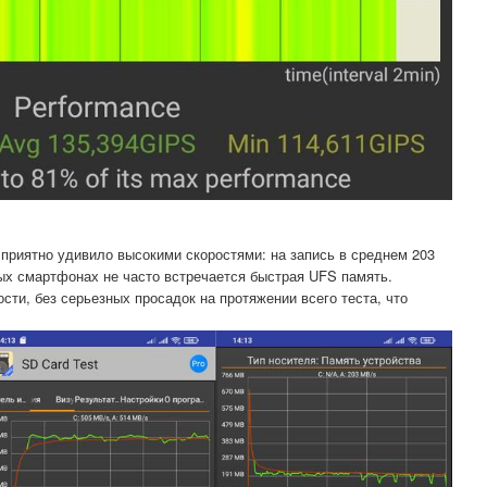
 приятно удивило высокими скоростями: на запись в среднем 203
ых смартфонах не часто встречается быстрая UFS память.
ти, без серьезных просадок на протяжении всего теста, что