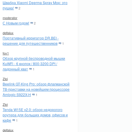
Швабра Xiaomi Deerma Spray Mop: это
пушка!
2
moderator
С Новым годом!
2
deltalux
Портативный ирригатор DR.BEI -
решение для путешественников
1
fox1
Обзор крупной беспроводной мышки
KuWFi - 6 кнопок / 800-3200 DPI /
ладонный хват
1
Zloi
Beelink GT-King Pro: обзор флагманской
ТВ-приставки на новейшем процессоре
Amlogic S922X-H
1
Zloi
Tenda W15E v2.0: обзор недорогого
роутера для больших домов, офисов и
кафе
1
deltalux