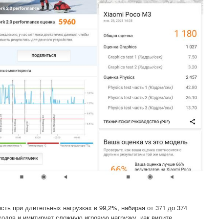
вость при длительных нагрузках в 99,2%, набирая от 371 до 374
ходов и имитирует сложную игровую нагрузку, как видите