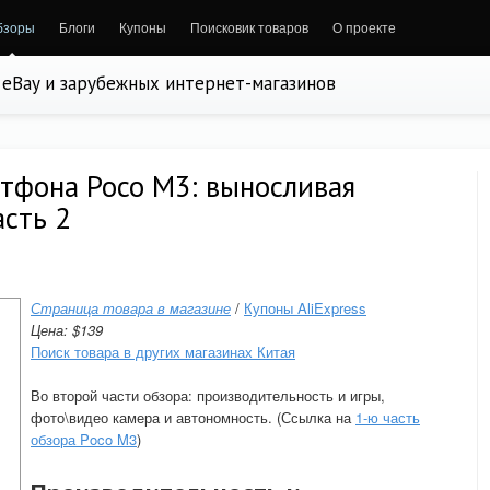
бзоры
Блоги
Купоны
Поисковик товаров
О проекте
, eBay и зарубежных интернет-магазинов
тфона Poco M3: выносливая
асть 2
Страница товара в магазине
/
Купоны AliExpress
Цена: $139
Поиск товара в других магазинах Китая
Во второй части обзора: производительность и игры,
фото\видео камера и автономность.
(Ссылка на
1-ю часть
обзора Poco M3
)