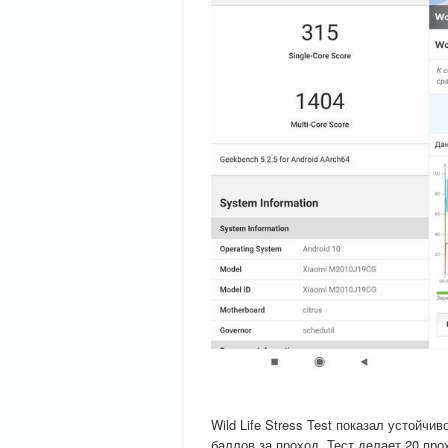
Wild Life Stress Test показал устойчи
баллов за проход. Тест делает 20 про