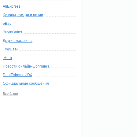
AliExpress
Купоны, скидки и акции
eBay
BuyInCoins
Другие магазины
TinyDeal
iHerb
Новости онлайн-шоппинга
DealExtreme / DX
Официальные сообщения
Все блоги