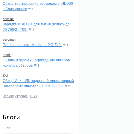
Обзор-тестирование термопасты GD900
с Алиэкспресс
1
deltalux
Зарядка XTAR D4 для лития (вплоть до
20 700/21 700)
1
zeroman
Паяльная паста Mechanic XG-Z40.
1
admin
С Новым годом + награждение авторов
конкурса обзоров
8
Zloi
Обзор Vorke V5: недорогой миниатюрный
Barebone-компьютер на Intel 3865U
2
Все обсуждения
·
RSS
Блоги
Топ