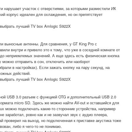
и нарушает участок с отверстиями, за которыми разместили ИК
кий корпус идеален для охлаждения, но он препятствует
и выносные антенны. Для сравнения, у GT King Pro с
или внутри и привело это к тому, что уже в соседней комнате от
т до неприемлемых значений. А еще здесь есть физическая кнопка
у можно отправить в сон, отключить или наоборот
брали в настройках). Если зажать кнопку на пару секунд, на
можных действий.
тной USB 3.0 разъем с функцией OTG и дополнительный USB 2.0
формата micro SD. Здесь же можно найти AV-out и оставшийся для
aux можно подключать какие-то сторонние устройства, например
 заработал, ровно как и не зазвучал звук с аудио плеера,
ай проверил на выход, но подключенная к приставке акустика тоже
вован, либо я чего-то не понимаю.