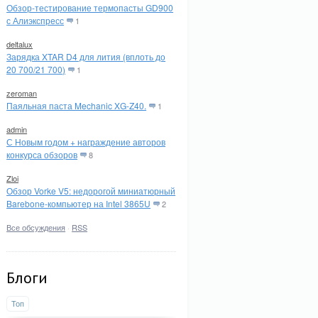
Обзор-тестирование термопасты GD900
с Алиэкспресс
1
deltalux
Зарядка XTAR D4 для лития (вплоть до
20 700/21 700)
1
zeroman
Паяльная паста Mechanic XG-Z40.
1
admin
С Новым годом + награждение авторов
конкурса обзоров
8
Zloi
Обзор Vorke V5: недорогой миниатюрный
Barebone-компьютер на Intel 3865U
2
Все обсуждения
·
RSS
Блоги
Топ