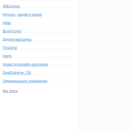
AliExpress
Купоны, скидки и акции
eBay
BuyInCoins
Другие магазины
TinyDeal
iHerb
Новости онлайн-шоппинга
DealExtreme / DX
Официальные сообщения
Все блоги