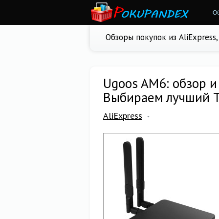
О
Обзоры покупок из AliExpress
Ugoos AM6: обзор и
Выбираем лучший T
AliExpress