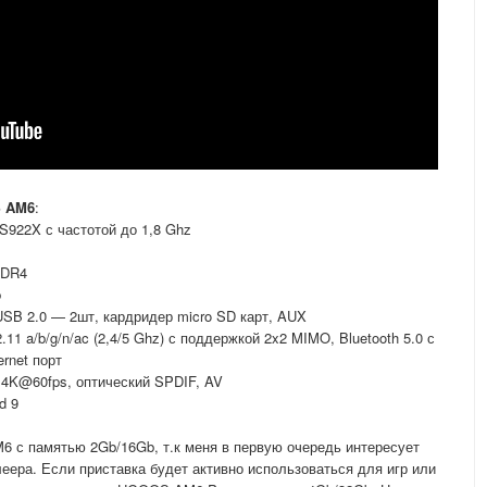
S AM6
:
 S922X с частотой до 1,8 Ghz
DDR4
b
USB 2.0 — 2шт, кардридер micro SD карт, AUX
2.11 a/b/g/n/ac (2,4/5 Ghz) с поддержкой 2x2 MIMO, Bluetooth 5.0 с
rnet порт
 4K@60fps, оптический SPDIF, AV
d 9
с памятью 2Gb/16Gb, т.к меня в первую очередь интересует
еера. Если приставка будет активно использоваться для игр или