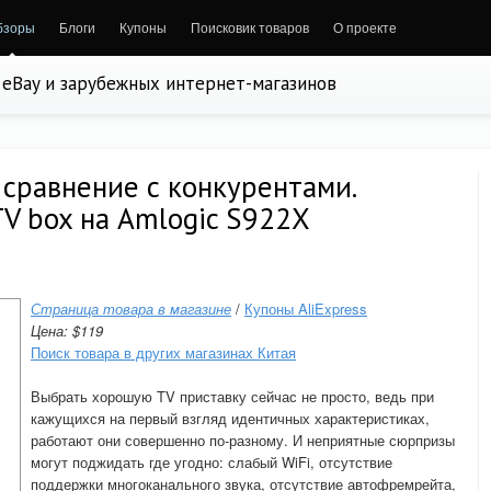
бзоры
Блоги
Купоны
Поисковик товаров
О проекте
, eBay и зарубежных интернет-магазинов
 сравнение с конкурентами.
V box на Amlogic S922X
Страница товара в магазине
/
Купоны AliExpress
Цена: $119
Поиск товара в других магазинах Китая
Выбрать хорошую TV приставку сейчас не просто, ведь при
кажущихся на первый взгляд идентичных характеристиках,
работают они совершенно по-разному. И неприятные сюрпризы
могут поджидать где угодно: слабый WiFi, отсутствие
поддержки многоканального звука, отсутствие автофремрейта,