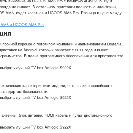
атить внимание на UGOOS AM6 Pro с памятью 4Gb/32Gb. Ну и
когда не бывает. В остальном приставки полностью идентичны,
OOS AM6, будет касаться и UGOOS AM6 Pro. Разница в цене между
S AM6 и UGOOS AM6 Pro
ация
и прочной коробке с логотипом компании и наименованием модели.
риставок на Android, который работает с 2011 года и имеет
ограммистов. В плане программного обеспечения для приставок это
технические характеристики модели, есть знаки европейского
 стандартам безопасности.
 антенны, блок питания, HDMI кабель и пульт дистанционного