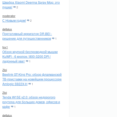
Швабра Xiaomi Deerma Spray Mop: это
пушка!
2
moderator
С Новым годом!
2
deltalux
Портативный ирригатор DR.BEI -
решение для путешественников
1
fox1
Обзор крупной беспроводной мышки
KuWFi - 6 кнопок / 800-3200 DPI /
ладонный хват
1
Zloi
Beelink GT-King Pro: обзор флагманской
ТВ-приставки на новейшем процессоре
Amlogic S922X-H
1
Zloi
Tenda W15E v2.0: обзор недорогого
роутера для больших домов, офисов и
кафе
1
deltalux