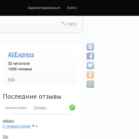
Зарегистрироваться
Войти
Найти
AliExpress
32
читателя
1006 топиков
RSS
Последние отзывы
Комментарии
Обзоры
deltalux
С Новым годом!
4
Zloi