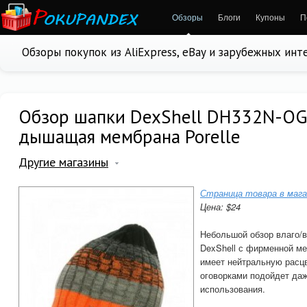
Обзоры
Блоги
Купоны
П
Обзоры покупок из AliExpress, eBay и зарубежных ин
Обзор шапки DexShell DH332N-OG 
дышащая мембрана Porelle
Другие магазины
Страница товара в мага
Цена: $24
Небольшой обзор влаго/
DexShell с фирменной ме
имеет нейтральную расцв
оговорками подойдет даж
использования.