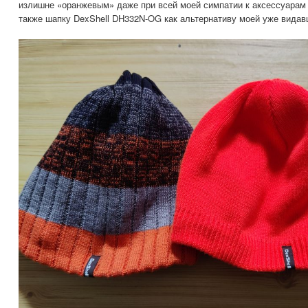
излишне «оранжевым» даже при всей моей симпатии к аксессуарам 
также шапку DexShell DH332N-OG как альтернативу моей уже видав