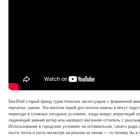
DexShell старый бренд туристических аксессуаров с фирменной ме
перчатки, шапки. Эти мелочи порой достаточно важны и могут подс
переходе в сложных погодных условиях, когда вокруг моросящий о
леденящий зимний ветер или наоборот весенняя оттепель с рыхлы
Использование в городских условиях не оптимальное, своего рода 
охота тепла и уюта несмотря на реалии за окном — то почему бы и 