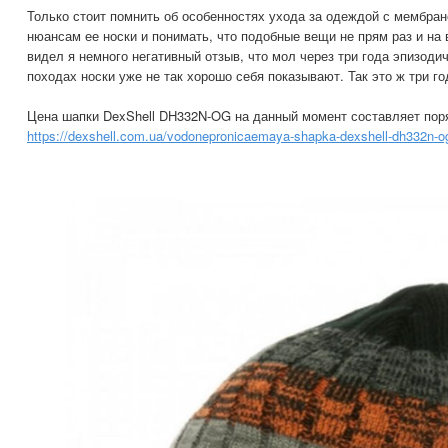
Только стоит помнить об особенностях ухода за одеждой с мембран
нюансам ее носки и понимать, что подобные вещи не прям раз и на 
видел я немного негативный отзыв, что мол через три года эпизоди
походах носки уже не так хорошо себя показывают. Так это ж три го
Цена шапки DexShell DH332N-OG на данный момент составляет пор
https://dexshell.com.ua/vodonepronicaemaya-shapka-dexshell-dh332n-o