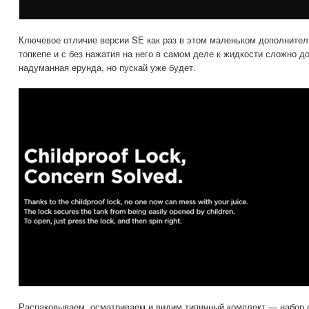
Ключевое отличие версии SE как раз в этом маленьком дополните
топкепе и с без нажатия на него в самом деле к жидкости сложно до
надуманная ерунда, но пускай уже будет.
Распаковываем, осматриваем и видим типичный комплект — набор о