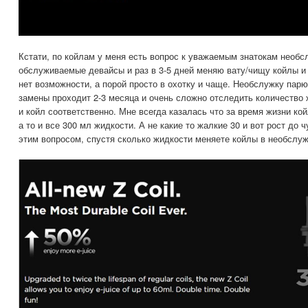
Кстати, по койлам у меня есть вопрос к уважаемым знатокам необс
обслуживаемые девайсы и раз в 3-5 дней меняю вату/чищу койлы и 
нет возможности, а порой просто в охотку и чаще. Необслужку парю
замены проходит 2-3 месяца и очень сложно отследить количество 
и койл соответственно. Мне всегда казалась что за время жизни кой
а то и все 300 мл жидкости. А не какие то жалкие 30 и вот рост до ч
этим вопросом, спустя сколько жидкости меняете койлы в необслу