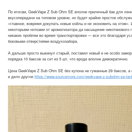
По итогам, GeekVape Z Sub Ohm SE вполне приличный бак для лени
вкусопередачи на топовом уровне, но будет крайне простое обслуж
«главное, вовремя докупать новые койлы и не экономить на этом». 
некоторыми нотками от ароматизатора да насыщение никотинового 
никаких проблем во время транспортировки — все это благодаря ус
боковыми отверстиями воздухозабора.
А дальше просто выкинул старый, поставил новый и не особо замо
порядка 10 баксов за сет из 5 шт, что вроде вполне демократично.
Цена GeekVape Z Sub Ohm SE без купона не гуманные 29 баксов, а
и дело другое
https://www.sourcemore.com/geekvape-z-subohm-se-tan