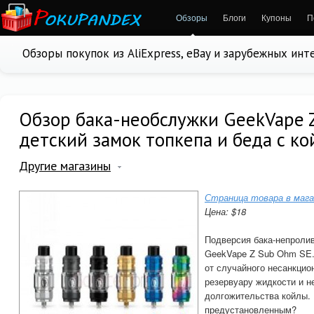
Обзоры
Блоги
Купоны
П
Обзоры покупок из AliExpress, eBay и зарубежных ин
Обзор бака-необслужки GeekVape Z
детский замок топкепа и беда с к
Другие магазины
Страница товара в мага
Цена: $18
Подверсия бака-непролив
GeekVape Z Sub Ohm SE. 
от случайного несанкцио
резервуару жидкости и н
долгожительства койлы. 
предустановленным?