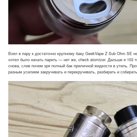
Взял в пару к достаточно крупному баку GeekVape Z Sub Ohm SE н
хотел было начать парить — нет же, check atomizer. Дальше я 153 
снова, слив почем зря полный бак приличной жидкости в утиль. Пр
разным усилием закручивать и перекручивать, разбирать и собирать