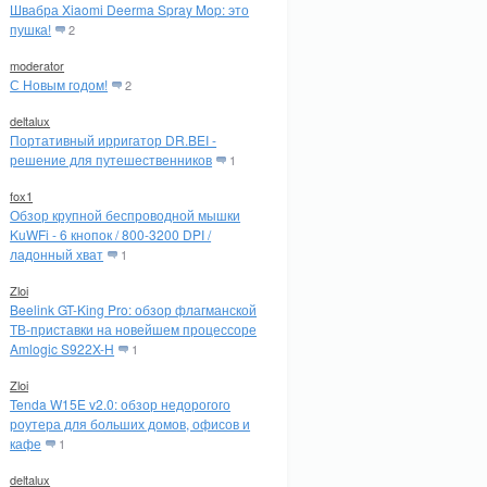
Швабра Xiaomi Deerma Spray Mop: это
пушка!
2
moderator
С Новым годом!
2
deltalux
Портативный ирригатор DR.BEI -
решение для путешественников
1
fox1
Обзор крупной беспроводной мышки
KuWFi - 6 кнопок / 800-3200 DPI /
ладонный хват
1
Zloi
Beelink GT-King Pro: обзор флагманской
ТВ-приставки на новейшем процессоре
Amlogic S922X-H
1
Zloi
Tenda W15E v2.0: обзор недорогого
роутера для больших домов, офисов и
кафе
1
deltalux