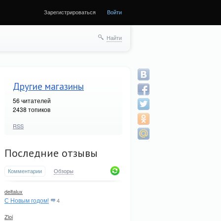
Зарегистрироваться
Войти
Найти
Другие магазины
56
читателей
2438 топиков
RSS
Последние отзывы
Комментарии
Обзоры
deltalux
С Новым годом!
4
Zloi