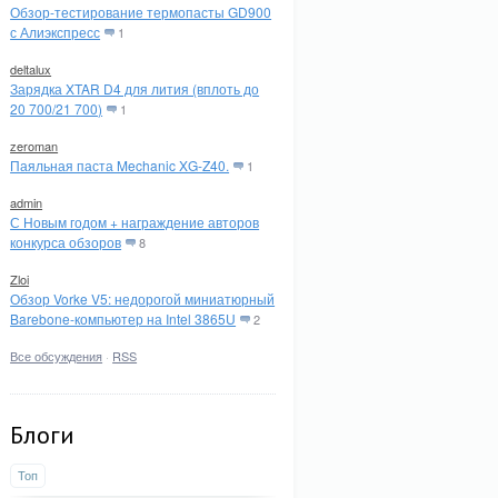
Обзор-тестирование термопасты GD900
с Алиэкспресс
1
deltalux
Зарядка XTAR D4 для лития (вплоть до
20 700/21 700)
1
zeroman
Паяльная паста Mechanic XG-Z40.
1
admin
С Новым годом + награждение авторов
конкурса обзоров
8
Zloi
Обзор Vorke V5: недорогой миниатюрный
Barebone-компьютер на Intel 3865U
2
Все обсуждения
·
RSS
Блоги
Топ