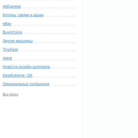
AliExpress
Купоны, скидки и акции
eBay
BuyInCoins
Другие магазины
TinyDeal
iHerb
Новости онлайн-шоппинга
DealExtreme / DX
Официальные сообщения
Все блоги