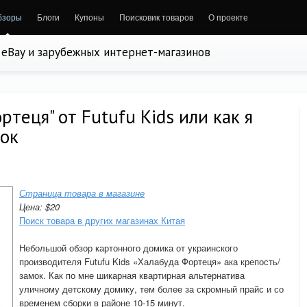
бзоры
Блоги
Купоны
Поисковик товаров
О проекте
, eBay и зарубежных интернет-магазинов
теця" от Futufu Kids или как я
мок
Страница товара в магазине
Цена: $20
Поиск товара в других магазинах Китая
Небольшой обзор картонного домика от украинского
производителя Futufu Kids «Халабуда Фортеця» ака крепость/
замок. Как по мне шикарная квартирная альтернатива
уличному детскому домику, тем более за скромный прайс и со
временем сборки в районе 10-15 минут.