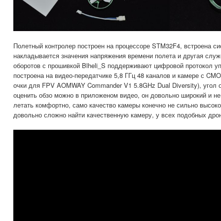
Полетный контролер построен на процессоре STM32F4, встроена си
накладывается значения напряжения времени полета и другая слу
оборотов с прошивкой Blheli_S поддерживают цифровой протокол у
построена на видео-передатчике 5,8 ГГц 48 каналов и камере с CM
очки для FPV AOMWAY Commander V1 5.8GHz Dual Diversity), угол о
оценить обзо можно в приложеном видео, он довольно широкий и не
летать комфортно, само качество камеры конечно не сильно высокое
довольно сложно найти качественную камеру, у всех подобных дрон