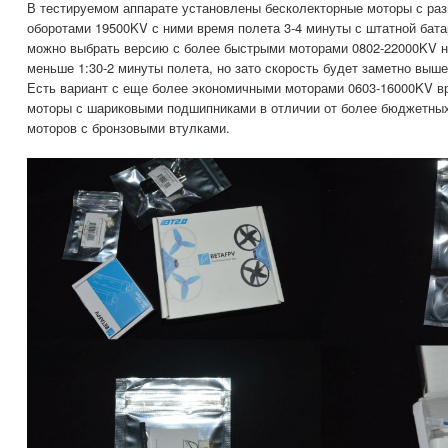
В тестируемом аппарате установлены бесколекторные моторы с раз
оборотами 19500KV с ними время полета 3-4 минуты с штатной бата
можно выбрать версию с более быстрыми моторами 0802-22000KV н
меньше 1:30-2 минуты полета, но зато скорость будет заметно выше
Есть вариант с еще более экономичными моторами 0603-16000KV вр
моторы с шариковыми подшипниками в отличии от более бюджетных
моторов с бронзовыми втулками.