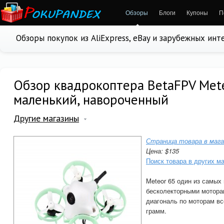
Обзоры
Блоги
Купоны
П
Обзоры покупок из AliExpress, eBay и зарубежных ин
Обзор квадрокоптера BetaFPV Mete
маленький, навороченный
Другие магазины
Страница товара в мага
Цена: $135
Поиск товара в других м
Meteor 65 один из самых
бесколекторными мотора
диагональ по моторам все
грамм.