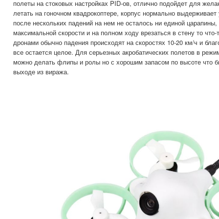
полеты на стоковых настройках PID-ов, отлично подойдет для жел
летать на гоночном квадрокоптере, корпус нормально выдерживает
после нескольких падений на нем не осталось ни единой царапины, 
максимальной скорости и на полном ходу врезаться в стену то что-т
дронами обычно падения происходят на скоростях 10-20 км/ч и бла
все остается целое. Для серьезных акробатических полетов в режи
можно делать флипы и ролы но с хорошим запасом по высоте что б
выходе из виража.