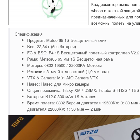
Квадрокоптер выполнен в
whoop с жесткой защитой
предназначенных для по
возможны полеты на улиц
Спецификация
Предмет: Meteor65 1S Безщеточный клик
Вес: 22,84 г (без батареи)
FC & ESC: F4 1S Бесщеточный полетный контроллер V2.2
Рама: Meteor65 65 мм 1S Бесщеточная рама
Моторы: 0802 19500 / 22000KV Моторы
Реквизит: 31мм 3-х лопастной (1,0 мм вал)
VTX & Camera: M01 AIO Camera VTX
Навес: Навес для микро камеры
Опция приемника: Frsky XM / DSMX/ Futaba S-FHSS / TBS 
Батарея: BT2.0 300 мАч 1S Батарея
Время полета: 0802 Версия двигателя 19500KV: 3: 30 мин 
двигателя 22000KV: 1: 30 мин — 2 мин