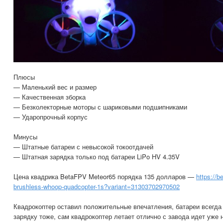
Плюсы
— Маленький вес и размер
— Качественная зборка
— Безколекторные моторы с шариковыми подшипниками
— Ударопрочный корпус
Минусы
— Штатные батареи с невысокой токоотдачей
— Штатная зарядка только под батареи LiPo HV 4.35V
Цена квадрика BetaFPV Meteor65 порядка 135 долларов —
https://b
brushless-whoop-quadcopter-1s?variant=31303702970502
Квадрокоптер оставил положительные впечатления, батареи всегда
зарядку тоже, сам квадрокоптер летает отлично с завода идет уже 