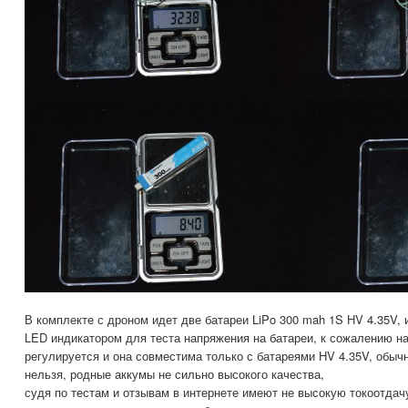
В комплекте с дроном идет две батареи LiPo 300 mah 1S HV 4.35V, 
LED индикатором для теста напряжения на батареи, к сожалению н
регулируется и она совместима только с батареями HV 4.35V, обыч
нельзя, родные аккумы не сильно высокого качества,
судя по тестам и отзывам в интернете имеют не высокую токоотда