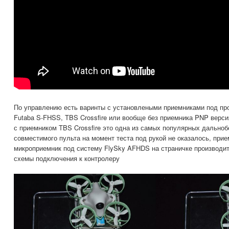
По управлению есть варинты с установлеными приемниками под пр
Futaba S-FHSS, TBS Crossfire или вообще без приемника PNP верс
с приемником TBS Crossfire это одна из самых популярных дальноб
совместимого пульта на момент теста под рукой не оказалось, при
микроприемник под систему FlySky AFHDS на страничке производи
схемы подключения к контролеру