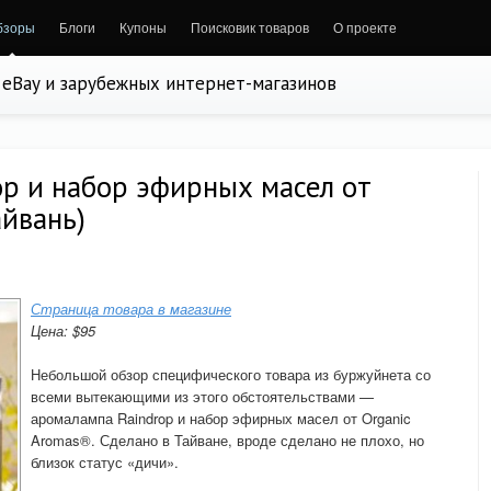
бзоры
Блоги
Купоны
Поисковик товаров
О проекте
, eBay и зарубежных интернет-магазинов
p и набор эфирных масел от
айвань)
Страница товара в магазине
Цена: $95
Небольшой обзор специфического товара из буржуйнета со
всеми вытекающими из этого обстоятельствами —
аромалампа Raindrop и набор эфирных масел от Organic
Aromas®. Сделано в Тайване, вроде сделано не плохо, но
близок статус «дичи».