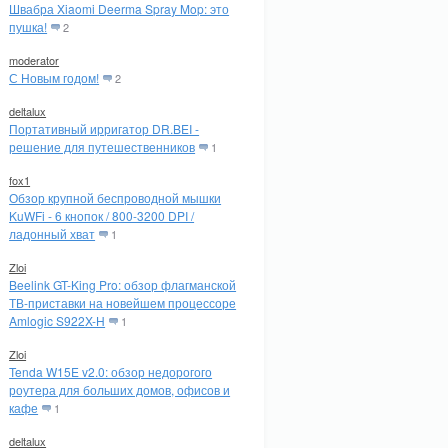
Швабра Xiaomi Deerma Spray Mop: это
пушка!
2
moderator
С Новым годом!
2
deltalux
Портативный ирригатор DR.BEI -
решение для путешественников
1
fox1
Обзор крупной беспроводной мышки
KuWFi - 6 кнопок / 800-3200 DPI /
ладонный хват
1
Zloi
Beelink GT-King Pro: обзор флагманской
ТВ-приставки на новейшем процессоре
Amlogic S922X-H
1
Zloi
Tenda W15E v2.0: обзор недорогого
роутера для больших домов, офисов и
кафе
1
deltalux