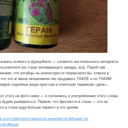
азывать всякого в буржуйнете — сегменте англоязычного интернета
льзователя (из стран загнивающего запада, ага). Порой там
иками, что китайцы на алиэкспрессе покраснели бы, отвели в
, что это ж явное мошенничество продавать ТАКОЕ и по ТАКИМ
ркирую подобные вещи простым и понятным термином «дичь».
вот этого на фото ниже — я склоняюсь к употреблению этого слова,
 будем разбираться. Первое, что бросается в глаза — это не
ся в глаза куда больше первого и это ценник
.com/collections/nebulizing-essential-oil-diffusers-for-
oil-diffuser