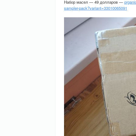
Набор масел — 49 долларов —
organi
sampler-pack?variant=33010065091