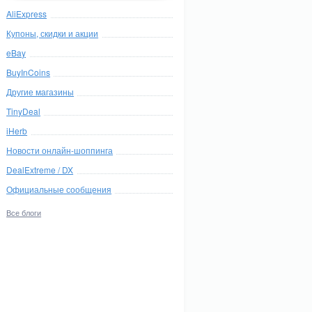
AliExpress
Купоны, скидки и акции
eBay
BuyInCoins
Другие магазины
TinyDeal
iHerb
Новости онлайн-шоппинга
DealExtreme / DX
Официальные сообщения
Все блоги