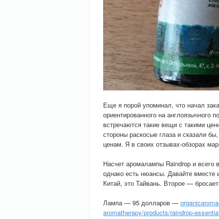
Еще я порой упоминал, что начал зак
ориентированного на англоязычного по
встречаются такие вещи с такими ценн
стороны раскосые глаза и сказали бы
ценам. Я в своих отзывах-обзорах ма
Насчет аромалампы Raindrop и всего 
однако есть нюансы. Давайте вместе и
Китай, это Тайвань. Второе — бросает
Лампа — 95 долларов —
organicaromas
aromatherapy/products/raindrop-essential-