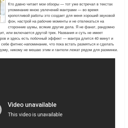
Кто давно читает мои обзоры — тот уже встречал в текстах
упоминание мною увлечений мантрами — во время
кропотливой работы это создает для меня хороший звуковой
фон, настрой на рабочие моменты и не отвлекаться на
сторонние шумы, всякие другие дела. Я не фанат, рандомно
ит, или включается другой трек. Названия и суть не имеет
еров и здесь есть побочный эффект — мантра длится 40 минут и
е себе фитнес-напоминание, что пока встать размяться и сделать
ому, никому не мешаю этим и гантели лежат рядом для разминки.