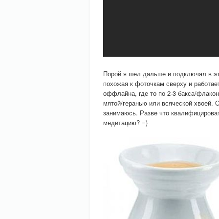
Порой я шел дальше и подключал в э
похожая к фоточкам сверху и работае
оффлайна, где то по 2-3 бакса/флакон
мятой/геранью или всяческой хвоей. 
занимаюсь. Разве что квалифицироват
медитацию? =)