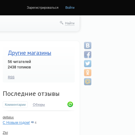
Зарегистрироваться
Войти
Найти
Другие магазины
56
читателей
2438 топиков
RSS
Последние отзывы
Комментарии
Обзоры
deltalux
С Новым годом!
4
Zloi