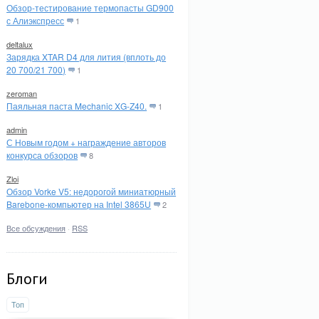
Обзор-тестирование термопасты GD900
с Алиэкспресс
1
deltalux
Зарядка XTAR D4 для лития (вплоть до
20 700/21 700)
1
zeroman
Паяльная паста Mechanic XG-Z40.
1
admin
С Новым годом + награждение авторов
конкурса обзоров
8
Zloi
Обзор Vorke V5: недорогой миниатюрный
Barebone-компьютер на Intel 3865U
2
Все обсуждения
·
RSS
Блоги
Топ