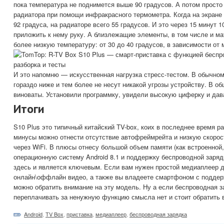
пока температура не поднимется выше 90 градусов. А потом прост
радиатора при помощи инфракрасного термометра. Когда на экране
92 градуса, на радиаторе всего 55 градусов. И это через 15 минут 
приложить к нему руку. А близлежащие элементы, в том числе и м
более низкую температуру: от 30 до 40 градусов, в зависимости от
И это напомню — искусственная нагрузка стресс-тестом. В обычно
гораздо ниже и тем более не несут никакой угрозы устройству. В о
виноваты. Установили программку, увидели высокую циферку и дава
Итоги
S10 Plus это типичный китайский TV-box, коих в последнее время р
минусы можно отнести отсутствие автофреймрейта и низкую скорос
через WiFi. В плюсы отнесу большой объем памяти (как встроенной,
операционную систему Android 8.1 и поддержку беспроводной заря
здесь и является ключевым. Если вам нужен простой медиаплеер 
онлайн\оффлайн видео, а также вы владеете смартфоном с поддерж
можно обратить внимание на эту модель. Ну а если беспроводная з
переплачивать за ненужную функцию смысла нет и стоит обратить в
Android
,
TV Box
,
приставка
,
медиаплеер
,
беспроводная зарядка