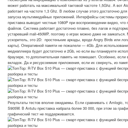
может работать на максимальной тактовой частоте 1,5Ghz. А вот Aid
работает на частоте 1,3 Ghz. В любом случае этого достаточно дл
запуска мультимедийных приложений. Интерфейсы системы прорисо
приставка выводит честные 1080P при воспроизведении видео, что
файлов. Система работает достаточно плавно, без лагов и подторм
устаревший mali-450MP, поэтому о играх можно даже не заикаться. 
ускоритель, это 2D: простенькие аркады, вроде Angry Birds или ло
карты). Оперативной памяти не пожалели — 4Gb. Для использования
медиаплеера будет достаточно и 2Gb, но если вы планируете испол
браузере, то дополнительная память не помешает. Особенно, если 
вкладок. Да и ресурсоемкие приложения, если их свернуть, из пам
Результаты тестов вполне ожидаемы. Если сравнивать с Amlogic, т
S905W. В Antutu приставка набрала более 30 000, при этом за график
графический тест не поддерживается.