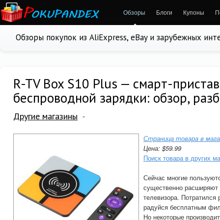
Обзоры
Блоги
Купоны
П
Обзоры покупок из AliExpress, eBay и зарубежных ин
R-TV Box S10 Plus — смарт-приста
беспроводной зарядки: обзор, разб
Другие магазины
Страница товара в мага
Цена: $59.99
Поиск товара в других м
Сейчас многие пользуютс
существенно расширяют 
телевизора. Потратился 
радуйся бесплатным фил
Но некоторые производи