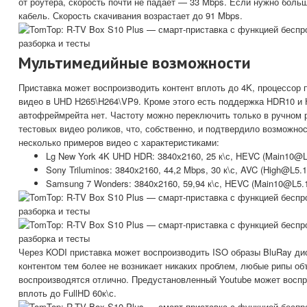
от роутера, скорость почти не падает — 33 Mbps. Если нужно боль
кабель. Скорость скачивания возрастает до 91 Mbps.
Мультимедийные возможности
Приставка может воспроизводить контент вплоть до 4K, процессор
видео в UHD H265\H264\VP9. Кроме этого есть поддержка HDR10 и
автофреймрейта нет. Частоту можно переключить только в ручном 
тестовых видео роликов, что, собственно, и подтвердило возможно
несколько примеров видео с характеристиками:
Lg New York 4K UHD HDR: 3840х2160, 25 к\с, HEVC (Main10@
Sony Triluminos: 3840х2160, 44,2 Mbps, 30 к\с, AVC (High@L5
Samsung 7 Wonders: 3840х2160, 59,94 к\с, HEVC (Main10@L5.
Через KODI приставка может воспроизводить ISO образы BluRay ди
контентом тем более не возникает никаких проблем, любые рипы об
воспроизводятся отлично. Предустановленный Youtube может воспр
вплоть до FullHD 60к\с.