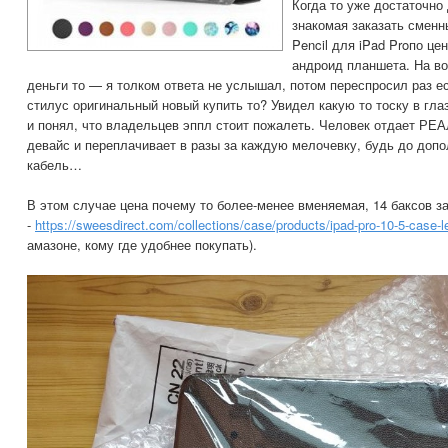
Когда то уже достаточно
знакомая заказать сменн
Pencil для iPad Proпо це
андроид планшета. На во
деньги то — я толком ответа не услышал, потом переспросил раз е
стилус оригинальный новый купить то? Увидел какую то тоску в глаз
и понял, что владельцев эппл стоит пожалеть. Человек отдает 
девайс и переплачивает в разы за каждую мелочевку, будь до доп
кабель…
В этом случае цена почему то более-менее вменяемая, 14 баксов за
-
https://sweesdirect.com/collections/case/products/ipad-pro-10-5-case-l
амазоне, кому где удобнее покупать).