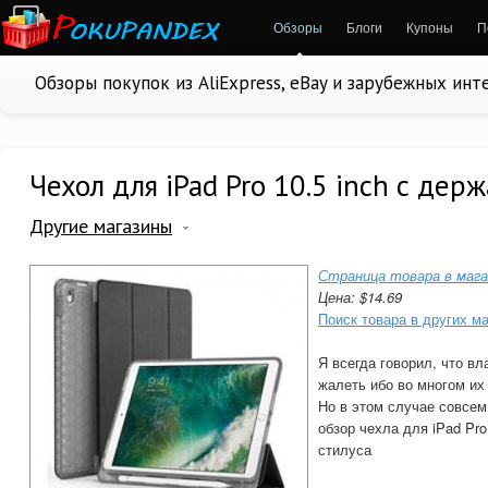
Обзоры
Блоги
Купоны
П
Обзоры покупок из AliExpress, eBay и зарубежных ин
Чехол для iPad Pro 10.5 inch с дер
Другие магазины
Страница товара в мага
Цена: $14.69
Поиск товара в других м
Я всегда говорил, что в
жалеть ибо во многом и
Но в этом случае совсем
обзор чехла для iPad Pro
стилуса