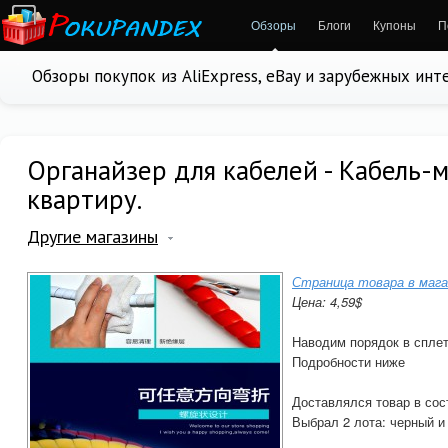
Обзоры
Блоги
Купоны
П
Обзоры покупок из AliExpress, eBay и зарубежных ин
Органайзер для кабелей - Кабель-
квартиру.
Другие магазины
Страница товара в мага
Цена: 4,59$
Наводим порядок в сплет
Подробности ниже
Доставлялся товар в сос
Выбрал 2 лота: черный и