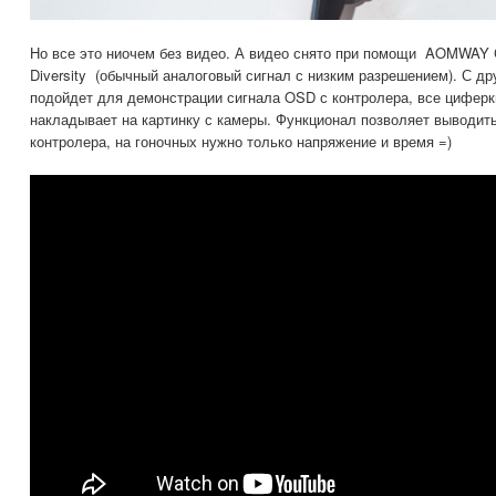
Но все это ниочем без видео. А видео снято при помощи AOMWAY
Diversity (обычный аналоговый сигнал с низким разрешением). С др
подойдет для демонстрации сигнала OSD с контролера, все циферки
накладывает на картинку с камеры. Функционал позволяет выводит
контролера, на гоночных нужно только напряжение и время =)