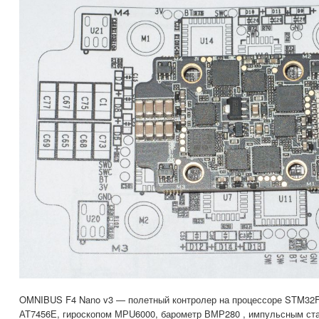
OMNIBUS F4 Nano v3 — полетный контролер на процессоре STM32F
АТ7456Е, гироскопом МРU6000, барометр ВМР280 , импульсным ста