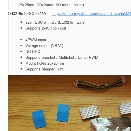
— 25x25mm (20x20mm M3 mount holes)
Ori32 4in1 ESC 4x25A —
https://store.myairbot.com/esc/4in1-esc/ori32
32bit ESC with BLHELI32 firmware
Supports 2-4S lipo input
4PWM input
Voltage output (VBAT)
NO BEC
Supports oneshot / Multishot / Dshot PWM
Mount holes 20x20mm
Supports damped light