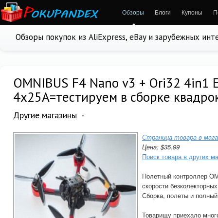
Обзоры
Блоги
Купоны
П
Обзоры покупок из AliExpress, eBay и зарубежных ин
OMNIBUS F4 Nano v3 + Ori32 4in1 
4x25A=тестируем в сборке квадро
Другие магазины
Страница товара в мага
Цена: $35.99
Поиск товара в других м
Полетный контроллер OM
скорости безколекторных
Сборка, полеты и полный
Товарищу приехало мног