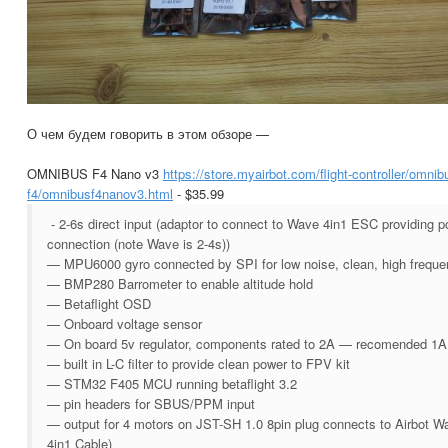
О чем будем говорить в этом обзоре —
OMNIBUS F4 Nano v3
https://store.myairbot.com/flight-controller/omnib
f4/omnibusf4nanov3.html
- $35.99
- 2-6s direct input (adaptor to connect to Wave 4in1 ESC providing 
connection (note Wave is 2-4s))
— MPU6000 gyro connected by SPI for low noise, clean, high frequ
— BMP280 Barrometer to enable altitude hold
— Betaflight OSD
— Onboard voltage sensor
— On board 5v regulator, components rated to 2A — recomended 1A m
— built in L-C filter to provide clean power to FPV kit
— STM32 F405 MCU running betaflight 3.2
— pin headers for SBUS/PPM input
— output for 4 motors on JST-SH 1.0 8pin plug connects to Airbot W
4in1 Cable)