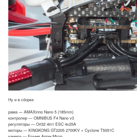
Ну и в сборке
рама — AMAXinno Nano 5 (185mm)
контролер — OMNIBUS F4 Nano v3
регуляторы — Ori32 4in1 ESC 4x25A
моторы — KINGKONG GT2205 2700KV + Cyclone T5051C
камера — Foxeer Arrow Micro