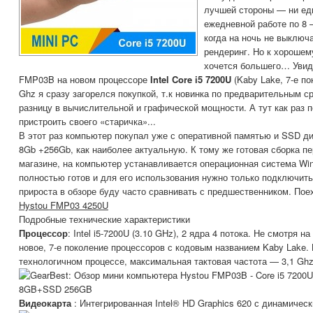
лучшей стороны — ни ед
ежедневной работе по 8 —
когда на ночь не выключ
рендеринг. Но к хорошем
хочется большего… Увид
FMP03B на новом процессоре
Intel Core i5 7200U
(Kaby Lake, 7-е по
Ghz я сразу загорелся покупкой, т.к новинка по предварительным
разницу в вычислительной и графической мощности. А тут как раз 
пристроить своего «старичка»...
В этот раз компьютер покупал уже с оперативной памятью и SSD д
8Gb +256Gb, как наиболее актуальную. К тому же готовая сборка пе
магазине, на компьютер устанавливается операционная система Wi
полностью готов и для его использования нужно только подключить
прироста в обзоре буду часто сравнивать с предшественником. Пое
Hystou FMP03 4250U
Подробные технические характеристики
Процессор
: Intel i5-7200U (3.10 GHz), 2 ядра 4 потока. Не смотря н
новое, 7-е поколение процессоров с кодовым названием Kaby Lake.
технологичном процессе, максимальная тактовая частота — 3,1 Ghz
Видеокарта
: Интегрированная Intel® HD Graphics 620 с динамиче