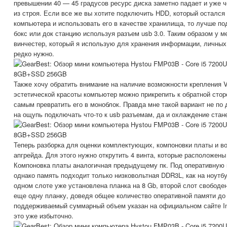
превышении 40 — 45 градусов ресурс диска заметно падает и уже ч
из строя. Если все же вы хотите подключить HDD, который остался
компьютера и использовать его в качестве хранилища, то лучше по
бокс или док станцию используя разъем usb 3.0. Таким образом у м
винчестер, который я использую для хранения информации, личных 
редко нужно.
Также хочу обратить внимание на наличие возможности крепления 
эстетической красоты компьютер можно прикрепить к обратной стор
самым превратить его в моноблок. Правда мне такой вариант не по 
на ощупь подключать что-то к usb разъемам, да и охлаждение стан
Теперь разборка для оценки комплектующих, компоновки платы и 
апгрейда. Для этого нужно открутить 4 винта, которые расположены
Компоновка платы аналогичная предыдущему пк. Под оперативную 
однако память подходит только низковольтная DDR3L, как на ноутбу
одном слоте уже установлена планка на 8 Gb, второй слот свободе
еще одну планку, доведя общее количество оперативной памяти д
поддерживаемый суммарный объем указан на официальном сайте In
это уже избыточно.