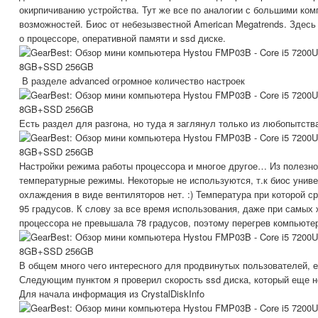
окирпичиванию устройства. Тут же все по аналогии с большими ком
возможностей. Биос от небезызвестной American Megatrends. Зде
о процессоре, оперативной памяти и ssd диске.
В разделе advanced огромное количество настроек
Есть раздел для разгона, но туда я заглянул только из любопытств
Настройки режима работы процессора и многое другое… Из полезн
температурные режимы. Некоторые не используются, т.к биос унив
охлаждения в виде вентиляторов нет. :) Температура при которой 
95 градусов. К слову за все время использования, даже при самых 
процессора не превышала 78 градусов, поэтому перегрев компьютер
В общем много чего интересного для продвинутых пользователей, ес
Следующим пунктом я проверил скорость ssd диска, который еще 
Для начала информация из CrystalDiskInfo