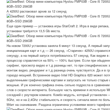
А 4250U распаковал архив за 12 секунд
Еще один пример — установка игры StarCraft 2. Игра в виде репака,
установки требуется 13,5 Gb места.
На новом 7200U установка заняла 6 минут 13 секунд. А первый запус
инициализация карт и т.д — 26 секунд. «Старичек» 4250U справился
секунду, а на первый запуск потребовалось 57 секунд. Как видим в
процессор справляется на 50% — 100% быстрее. Если при обыденн
серфинг, просмотр видео и т.д разницы нет, то при специфических 
монтаж видео, рендеринг и т.д разница очень чувствуется. Да и в 
гораздо мощней. Встроенное видео Intel HD Graphics 620 может пот
выделенными графическими картами и запускать не только старые 
мощные. И уж конечно графика очень сильно подросла в сравнении с
слов о скорости интернета. Большую часть времени я использую W
соседней с роутером комнате. Комбо модуль, который установлен 
5Ghz, но и на 2,4Ghz стабильность и скорость сигнала меня по бол
Мбит на скачивание. Раздача ограничена условиями моего тарифног