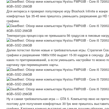
Для интереса я проверил популярную игру Bioshock Infinite в жанре
комфортных fps 35-45 мне пришлось уменьшить разрешение до HD 1
графики.
Температура процессора не превышала 56 градусов в пиковые нагру
Далее потестил более новые и требовательные игры. Стратегия Cos
графики и разрешении 1680х1050 выдает 15-30 кадров в секунду. Да
каких-то притормаживаний, а если уменьшить настройки то можно 
картинку при перемещениях карты.
Ну и самая требовательная игра — GTA 5. Компьютер явно не прете
поэтому для получения комфортных 30 fps мне пришлось выставит
графики. Картинка конечно выглядит не самым лучшим образом, од