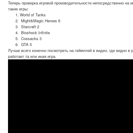
Теперь проверка игровой производительности непосредственно на и
такие игры:
World of Tanks
Might&Magic Heroes 6
Starcraft 2
Bioshock Infinite
Cossacks 3
GTA 5
Лучше всего конечно посмотреть на геймплей в видео, где видно в 
работает та или иная игра.