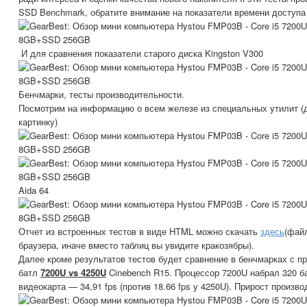
SSD Benchmark, обратите внимание на показатели времени доступа
И для сравнения показатели старого диска Kingston V300
Бенчмарки, тесты производительности.
Посмотрим на информацию о всем железе из специальных утилит (д
картинку)
Aida 64
Отчет из встроенных тестов в виде HTML можно скачать
здесь
(фай
браузера, иначе вместо таблиц вы увидите кракозябры).
Далее кроме результатов тестов будет сравнение в бенчмарках с 
батл
7200U vs 4250U
Cinebench R15. Процессор 7200U набрал 320 ба
видеокарта — 34,91 fps (против 18.66 fps у 4250U). Прирост произв