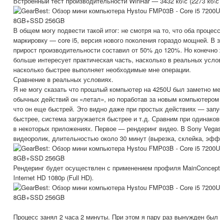
Встроенный тест производительности WinRar — 3432 кб\с (2273 кб\с 
В общем могу подвести такой итог: не смотря на то, что оба проце
маркировку — core i5, версия нового поколения гораздо мощней. В 
прирост производительности составил от 50% до 120%. Но конечно 
больше интересует практическая часть, насколько в реальных усло
насколько быстрее выполняет необходимые мне операции.
Сравнение в реальных условиях.
Я не могу сказать что прошлый компьютер на 4250U был заметно м
обычных действий он «летал», но поработав за новым компьютером 
что он еще быстрей. Это видно даже при простых действиях — зап
быстрее, система загружается быстрее и т.д. Сравним при одинако
в некоторых приложениях. Первое — рендеринг видео. В Sony Vegas
видеоролик, длительностью около 30 минут (вырезка, склейка, эффе
Рендеринг будет осуществлен с применением профиля MainConcept
Internet HD 1080p (Full HD).
Процесс занял 2 часа 2 минуты. При этом я пару раз вынужден был 