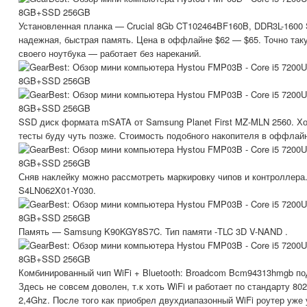
Установленная планка — Crucial 8Gb CT102464BF160B, DDR3L-1600
надежная, быстрая память. Цена в оффлайне $62 — $65. Точно так
своего ноутбука — работает без нареканий.
SSD диск формата mSATA от Samsung Planet First MZ-MLN 2560. Хо
тесты буду чуть позже. Стоимость подобного накопителя в оффлай
Сняв наклейку можно рассмотреть маркировку чипов и контроллер
S4LN062X01-Y030.
Память — Samsung K90KGY8S7C. Тип памяти -TLC 3D V-NAND .
Комбинированный чип WiFi + Bluetooth: Broadcom Bcm94313hmgb по
Здесь не совсем доволен, т.к хоть WiFi и работает по стандарту 802
2,4Ghz. После того как приобрел двухдиапазонный WiFi роутер уже