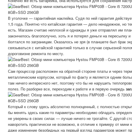
Конечно же есть батарейка, она используется для сохранения наст
В уголочке — гарантийная наклейка. Судя по ней гарантия действует
1,5 года. Понятно что китайская гарантия — дело ненадежное, но те
есть. Магазин считаю неплохой и однажды я уже отправлял им план
закончилось благополучно, хоть я и потерял деньги на пересылку и
болтался по заграницам. Оказалось не зря (в планшете был брак эк
связываться с китайской гарантией только в случае серьезной пол
дороговизне ремонта по месту.
Сам процессор расположен на обратной стороне платы и через тер
металлическим корпусом, который по факту и является одним боль
там ничего интересного нет, поэтому что бы не нарушить теплопров
полез. По разборке все, переходим к работе и в первую очередь
за
Который к слову здесь абсолютно полноценный, с полностью откры
бы менять здесь какие-то параметры необходимо обладать определ
не уверены в своих силах — лучше ничего не трогайте. С другой ст
наворотить практически не возможно, в отличие к примеру от мини 
даже изменение безобидных на первый взгляд параметров может пр