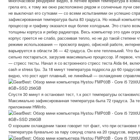
многочасовой рендеринг видео, в летнее время температура в комн
грела его, к тому же окно расположено рядом и солнечные лучи свет
не выключал его сутками — со всеми испытаниями он успешно спр
зафиксированная температура была 83 градуса. Но новый компьют
процессор и графику оказался еще более холодным. Это стало во
толщины корпуса и ребер радиатора. Весь компьютер это один огро
корпус греется не слабо, рассеивая тепло, но не до такой степени 
режиме использования — просмотр видео, офисной работе, интерне
варьируется в области 36 — 42 градуса. Он еле тепленький. Что бы 
сильно постараться, загрузив максимально процессор. И первое, чт
— стресс тесты. Начал я со встроенного стресс теста Aida 64, включи
cash и stress fpu. За 18 минут температура подросла до 60 градусо
видно, что рост идет плавный, не линейный — охлаждение справля
Спустя 30 минут я остановил тест, т.к рост температуры остановилс
Максимально зафиксированная температура была 72 градуса. За т
приложении HWinfo.
О хорошем охлаждении также говорит тот факт, что при остановке те
температура буквально за пару секунд спала на 20 градусов, верну