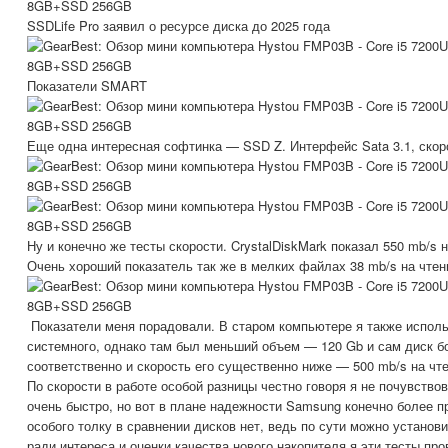
SSDLife Pro заявил о ресурсе диска до 2025 года
Показатели SMART
Еще одна интересная софтинка — SSD Z. Интерфейс Sata 3.1, скор
Ну и конечно же тесты скорости. CrystalDiskMark показал 550 mb/s н
Очень хороший показатель так же в мелких файлах 38 mb/s на чтени
Показатели меня порадовали. В старом компьютере я также исполь
системного, однако там был меньший объем — 120 Gb и сам диск б
соответственно и скорость его существенно ниже — 500 mb/s на чте
По скорости в работе особой разницы честно говоря я не почувство
очень быстро, но вот в плане надежности Samsung конечно более п
особого толку в сравнении дисков нет, ведь по сути можно установ
ради интереса и оценки качества нового накопителя я эти тесты про