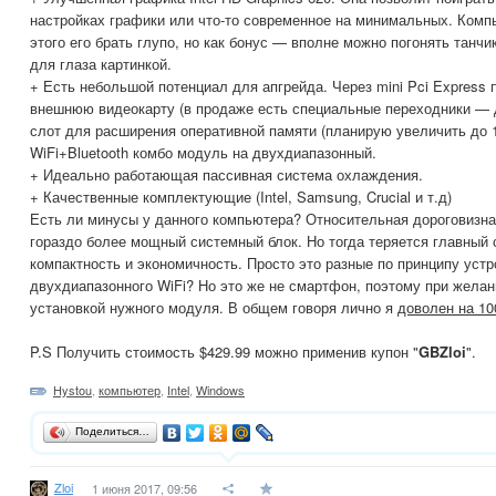
настройках графики или что-то современное на минимальных. Компь
этого его брать глупо, но как бонус — вполне можно погонять танч
для глаза картинкой.
+ Есть небольшой потенциал для апгрейда. Через mini Pci Express
внешнюю видеокарту (в продаже есть специальные переходники — д
слот для расширения оперативной памяти (планирую увеличить до 
WiFi+Bluetooth комбо модуль на двухдиапазонный.
+ Идеально работающая пассивная система охлаждения.
+ Качественные комплектующие (Intel, Samsung, Crucial и т.д)
Есть ли минусы у данного компьютера? Относительная дороговизна
гораздо более мощный системный блок. Но тогда теряется главны
компактность и экономичность. Просто это разные по принципу уст
двухдиапазонного WiFi? Но это же не смартфон, поэтому при желан
установкой нужного модуля. В общем говоря лично я
доволен на 1
P.S Получить стоимость $429.99 можно применив купон "
GBZloi
".
Hystou
,
компьютер
,
Intel
,
Windows
Поделиться…
Zloi
1 июня 2017, 09:56