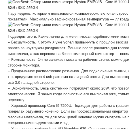
Пару недель, которые я пользовался компьютером, включая стресс т
показатели. Максимально зафиксированная температура — 77 град
Подведем итоги. Какие лично для меня плюсы подобного мини комп
+ Бесшумность. К этому я уже успел привыкнуть с прошлой версии
работа за ноутбуком раздражает. Раньше после рабочего дня голов
системника, а как перешел на безвентиляторный компьютер — понял
+ Компактность. Он не занимает места на рабочем столе, можно да
стороне монитора.
+ Продуманное расположение разъемов. Для подключения мышки, 
т.п. предусмотрено 4 usb разъема на лицевой части. Для высокоско
usb 3.0 на задней стороне.
+ Экономичность. Весь системник потребляет около 20W, что позво
электроэнергии. Я забыл когда полностью его выключал уже, тольк
перевожу.
+ Хороший процессор Core I5 7200U. Подходит для работы с графико
пределах разумного конечно. Если вы профессиональный оператор
массивы материала, то для этих целей конечно нужно смотреть на
специальными видеокартами и т.д.
+ Улучшенная графика Intel HD Graphics 620. Она позволит поиграть