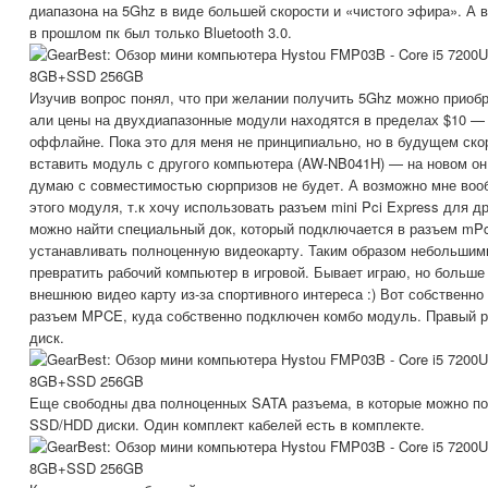
диапазона на 5Ghz в виде большей скорости и «чистого эфира». А во
в прошлом пк был только Bluetooth 3.0.
Изучив вопрос понял, что при желании получить 5Ghz можно приобр
али цены на двухдиапазонные модули находятся в пределах $10 — 
оффлайне. Пока это для меня не принципиально, но в будущем ско
вставить модуль с другого компьютера (AW-NB041H) — на новом он
думаю с совместимостью сюрпризов не будет. А возможно мне вооб
этого модуля, т.к хочу использовать разъем mini Pci Express для д
можно найти специальный док, который подключается в разъем mPci
устанавливать полноценную видеокарту. Таким образом небольши
превратить рабочий компьютер в игровой. Бывает играю, но больше
внешнюю видео карту из-за спортивного интереса :) Вот собственно
разъем MPCE, куда собственно подключен комбо модуль. Правый
диск.
Еще свободны два полноценных SATA разъема, в которые можно п
SSD/HDD диски. Один комплект кабелей есть в комплекте.