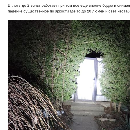
Вплоть до 2 вольт работает при том все еще вполне бодро и снимая
падение существенное по яркости где то до 20 люмен и свет неста