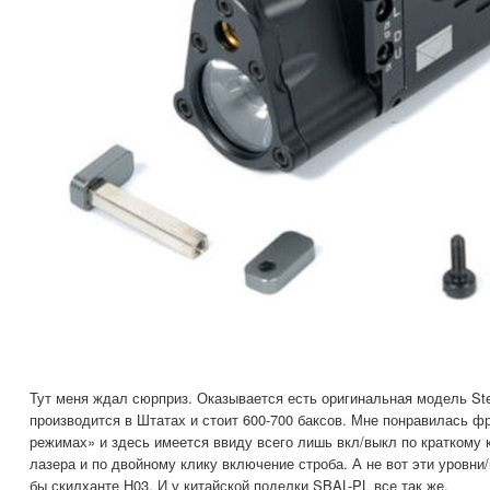
Тут меня ждал сюрприз. Оказывается есть оригинальная модель Ste
производится в Штатах и стоит 600-700 баксов. Мне понравилась 
режимах» и здесь имеется ввиду всего лишь вкл/выкл по краткому 
лазера и по двойному клику включение строба. А не вот эти уровни/
бы скилханте Н03. И у китайской поделки SBAL-PL все так же.