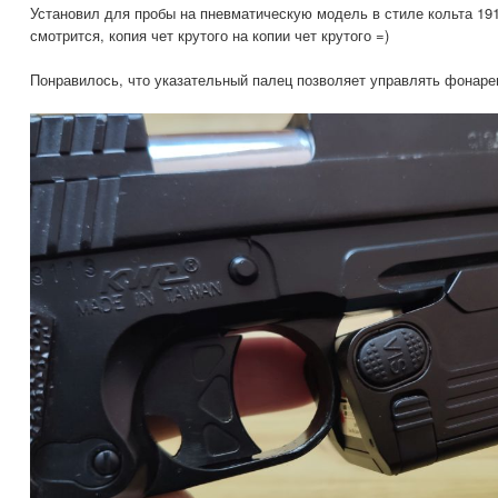
Установил для пробы на пневматическую модель в стиле кольта 191
смотрится, копия чет крутого на копии чет крутого =)
Понравилось, что указательный палец позволяет управлять фонарем