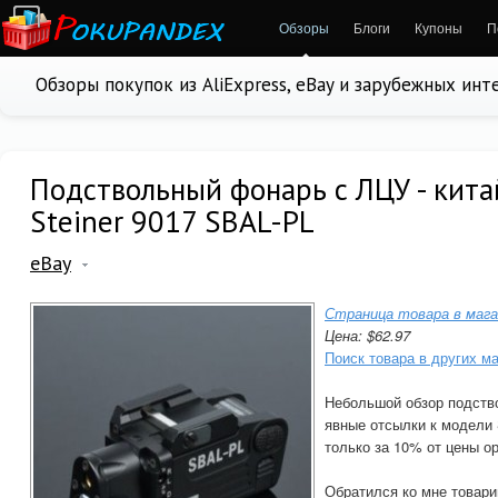
Обзоры
Блоги
Купоны
П
Обзоры покупок из AliExpress, eBay и зарубежных ин
Подствольный фонарь с ЛЦУ - кита
Steiner 9017 SBAL-PL
eBay
Страница товара в мага
Цена: $62.97
Поиск товара в других м
Небольшой обзор подств
явные отсылки к модели S
только за 10% от цены о
Обратился ко мне товари