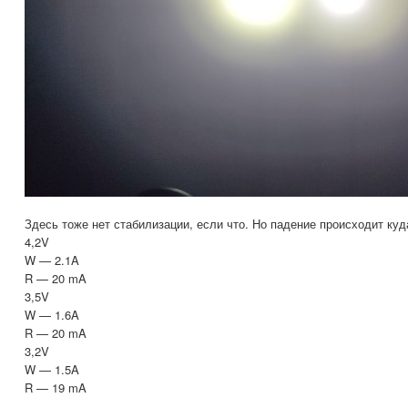
Здесь тоже нет стабилизации, если что. Но падение происходит ку
4,2V
W — 2.1A
R — 20 mA
3,5V
W — 1.6A
R — 20 mA
3,2V
W — 1.5A
R — 19 mA