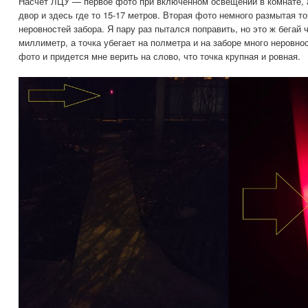
Насчет ЛЦУ — первое фото при включенном освещении в комнате, а
двор и здесь где то 15-17 метров. Вторая фото немного размытая то
неровностей забора. Я пару раз пытался поправить, но это ж бегай 
миллиметр, а точка убегает на полметра и на заборе много неровно
фото и придется мне верить на слово, что точка крупная и ровная.