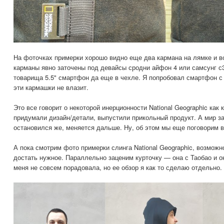
На фоточках примерки хорошо видно еще два кармана на лямке и в
карманы явно заточены под девайсы сродни айфон 4 или самсунг с3,
товарища 5.5" смартфон да еще в чехле. Я попробовал смартфон с 
эти кармашки не влазит.
Это все говорит о некоторой инерционности National Geographic как
придумали дизайн/детали, выпустили прикольный продукт. А мир за
остановился же, меняется дальше. Ну, об этом мы еще поговорим в
А пока смотрим фото примерки слинга National Geographic, возможн
достать нужное. Параллельно заценим курточку — она с Таобао и он
меня не совсем порадовала, но ее обзор я как то сделаю отдельно.