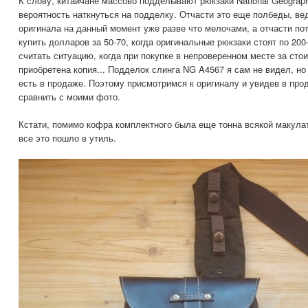
К слову, китайчане массово подделывают рюкзаки National Geograph
вероятность наткнуться на подделку. Отчасти это еще полбеды, ве
оригинала на данный момент уже разве что мелочами, а отчасти по
купить долларов за 50-70, когда оригинальные рюкзаки стоят по 20
считать ситуацию, когда при покупке в непроверенном месте за сто
приобретена копия... Подделок слинга NG A4567 я сам не видел, но
есть в продаже. Поэтому присмотримся к оригиналу и увидев в пр
сравнить с моими фото.
Кстати, помимо кофра комплектного была еще тонна всякой макулату
все это пошло в утиль.