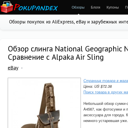
Обзоры
Блоги
Купоны
П
Обзоры покупок из AliExpress, eBay и зарубежных ин
Обзор слинга National Geographic 
Сравнение с Alpaka Air Sling
eBay
Страница товара в мага
Цена: US $72.38
Поиск товара в других м
Небольшой обзор сумки-с
A4567, как фотосумки и 
аксессуара для города. К
немного устаревшая уже.