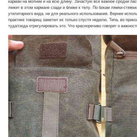
карман на молнии и на всю длину. Зачастую все важное сродни па
лежит в этом кармане сзади и ближе к телу. По бокам лямки-стяжки
утилитарного вида, не для реального использования. Вернее исполь
практике товарищ заметил их только спустя неделю. Типа, во прико
туда/сюда отрегулировать это. Что красноречиво говорит о важност