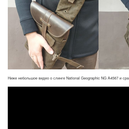
Ниже небольшое видео о слинге National Geographic NG A4567 и ср