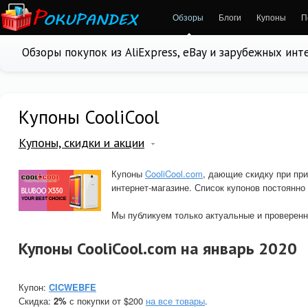
Обзоры
Блоги
Купоны
П
Обзоры покупок из AliExpress, eBay и зарубежных ин
Купоны CooliCool
Купоны, скидки и акции
Купоны
CooliCool.com
, дающие скидку при пр
интернет-магазине. Список купонов постоянно
Мы публикуем только актуальные и проверенн
Купоны CooliCool.com на январь 2020
Купон:
CICWEBFE
Скидка:
2%
с покупки от $200
на все товары
.