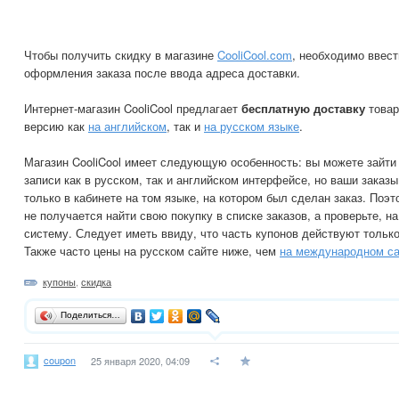
Чтобы получить скидку в магазине
CooliCool.com
, необходимо ввест
оформления заказа после ввода адреса доставки.
Интернет-магазин CooliCool предлагает
бесплатную доставку
товар
версию как
на английском
, так и
на русском языке
.
Магазин CooliCool имеет следующую особенность: вы можете зайти 
записи как в русском, так и английском интерфейсе, но ваши заказ
только в кабинете на том языке, на котором был сделан заказ. Поэт
не получается найти свою покупку в списке заказов, а проверьте, н
систему. Следует иметь ввиду, что часть купонов действуют тольк
Также часто цены на русском сайте ниже, чем
на международном са
купоны
,
скидка
Поделиться…
coupon
25 января 2020, 04:09