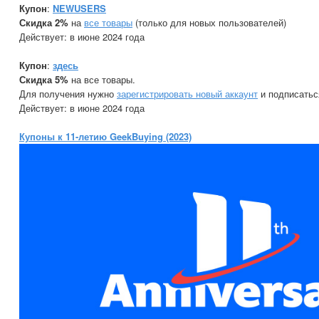
Купон
:
NEWUSERS
Скидка 2%
на
все товары
(только для новых пользователей)
Действует: в июне 2024 года
Купон
:
здесь
Скидка 5%
на все товары.
Для получения нужно
зарегистрировать новый аккаунт
и подписатьс
Действует: в июне 2024 года
Купоны к 11-летию GeekBuying (2023)