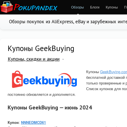
Обзоры
Блоги
Купоны
П
Обзоры покупок из AliExpress, eBay и зарубежных ин
Купоны GeekBuying
Купоны, скидки и акции
Купоны
GeekBuying.co
бесплатной доставкой 
только проверенные и 
Список купонов для по
постоянно обновляется и дополняется.
Купоны GeekBuying — июнь 2024
Купон
:
NNNEDMCD61