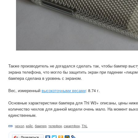
Также производитель не догадался сделать так, чтобы бампер выс
экрана телефона, что могло бы защитить экран при падении «лицом 
бампера сделана в уровень с экраном.
Вес, измеренный
высокоточными весами
: 8.74 г.
Основные характеристики бампера для Thl W3+ описаны, цены ниже
количество чехлов для данной модели очень мало. На момент выхо
единственным.
чехол
,
кейс
,
бампер
,
телефон
,
смартфон
,
ThL
Поделиться…