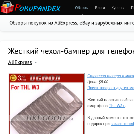
Обзоры
Блоги
Купоны
П
Обзоры покупок из AliExpress, eBay и зарубежных ин
Жесткий чехол-бампер для телефо
AliExpress
Страница товара в мага
Цена: $5.00
Поиск товара в других м
Жесткий пластиковый за
смартфона
ThL W3+
.
В данный момент этот же
подарок при
заказе теле