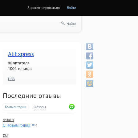
Зарегистрироваться
Войти
Найти
AliExpress
32
читателя
1006 топиков
RSS
Последние отзывы
Комментарии
Обзоры
deltalux
С Новым годом!
4
Zloi