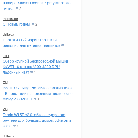
Швабра Xiaomi Deerma Spray Mop: это
пушка!
2
moderator
С Новым годом!
2
deltalux
Портативный ирригатор DR.BEI -
решение для путешественников
1
fox1
Обзор крупной беспроводной мышки
KuWFi - 6 кнопок / 800-3200 DPI /
ладонный хват
1
Zloi
Beelink GT-King Pro: обзор флагманской
ТВ-приставки на новейшем процессоре
Amlogic S922X-H
1
Zloi
Tenda W15E v2.0: обзор недорогого
роутера для больших домов, офисов и
кафе
1
deltalux