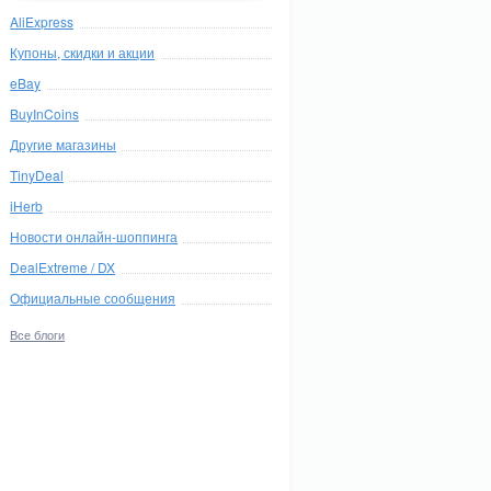
AliExpress
Купоны, скидки и акции
eBay
BuyInCoins
Другие магазины
TinyDeal
iHerb
Новости онлайн-шоппинга
DealExtreme / DX
Официальные сообщения
Все блоги