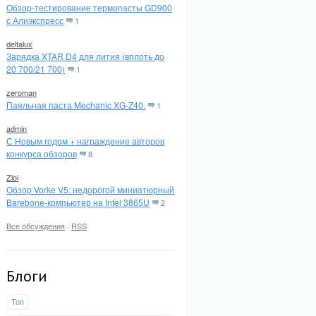
Обзор-тестирование термопасты GD900
с Алиэкспресс
1
deltalux
Зарядка XTAR D4 для лития (вплоть до
20 700/21 700)
1
zeroman
Паяльная паста Mechanic XG-Z40.
1
admin
С Новым годом + награждение авторов
конкурса обзоров
8
Zloi
Обзор Vorke V5: недорогой миниатюрный
Barebone-компьютер на Intel 3865U
2
Все обсуждения
·
RSS
Блоги
Топ