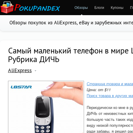
Обзоры
Блоги
Купоны
П
Обзоры покупок из AliExpress, eBay и зарубежных ин
Самый маленький телефон в мире L
Рубрика ДИЧЬ
AliExpress
Страница товара в мага
Цена: от $11
Поиск товара в других м
Периодически ко мне в р
ДИЧЬ от неизвестных кит
большую часть таких изд
виду низкой популярност
ради забавы, я решил ра