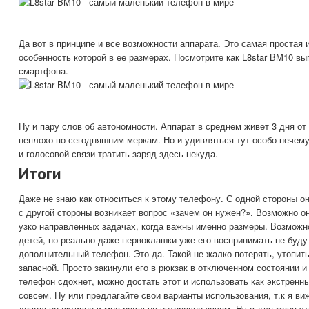
Да вот в принципе и все возможности аппарата. Это самая простая 
особенность которой в ее размерах. Посмотрите как L8star BM10 вы
смартфона.
Ну и пару слов об автономности. Аппарат в среднем живет 3 дня от
неплохо по сегодняшним меркам. Но и удивляться тут особо нечему
и голосовой связи тратить заряд здесь некуда.
Итоги
Даже не знаю как относиться к этому телефону. С одной стороны он
с другой стороны возникает вопрос «зачем он нужен?». Возможно он
узко направленных задачах, когда важны именно размеры. Возможн
детей, но реально даже первоклашки уже его воспринимать не буду
дополнительный телефон. Это да. Такой не жалко потерять, утопить,
запасной. Просто закинули его в рюкзак в отключенном состоянии и
телефон сдохнет, можно достать этот и использовать как экстренны
совсем. Ну или предлагайте свои варианты использования, т.к я виж
довольно активно и мне реально интересно зачем. Ну а для меня э