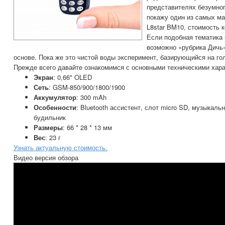
представителях безумног
покажу один из самых м
L8star BM10, стоимость к
Если подобная тематика 
возможно «рубрика Дичь»
основе. Пока же это чистой воды эксперимент, базирующийся на го
Прежде всего давайте ознакомимся с основными техническими хара
Экран
: 0,66" OLED
Сеть
: GSM-850/900/1800/1900
Аккумулятор
: 300 mAh
Особенности
: Bluetooth ассистент, слот micro SD, музыкал
будильник
Размеры
: 66 * 28 * 13 мм
Вес
: 23 г
Узнать актуальную стоимость.
Видео версия обзора