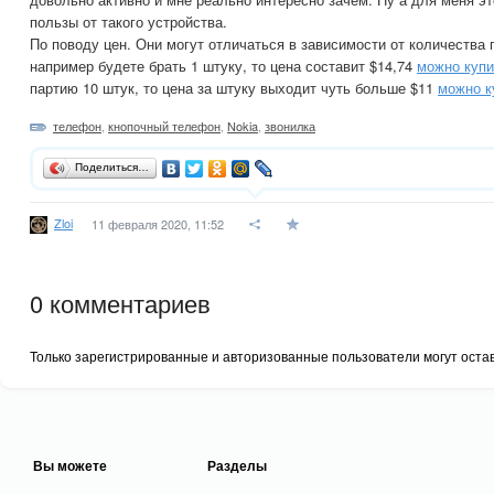
пользы от такого устройства.
По поводу цен. Они могут отличаться в зависимости от количества
например будете брать 1 штуку, то цена составит $14,74
можно купи
партию 10 штук, то цена за штуку выходит чуть больше $11
можно к
телефон
,
кнопочный телефон
,
Nokia
,
звонилка
Поделиться…
Zloi
11 февраля 2020, 11:52
0
комментариев
Только зарегистрированные и авторизованные пользователи могут оста
Вы можете
Разделы