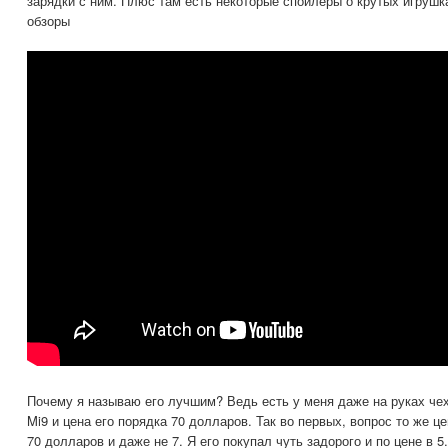
зарядки с ним. Плюс там есть некоторые спойлеры о крутых игрушка
обзоры
Почему я называю его лучшим? Ведь есть у меня даже на руках че
Mi9 и цена его порядка 70 долларов. Так во первых, вопрос то же ц
70 долларов и даже не 7. Я его покупал чуть задорого и по цене в 