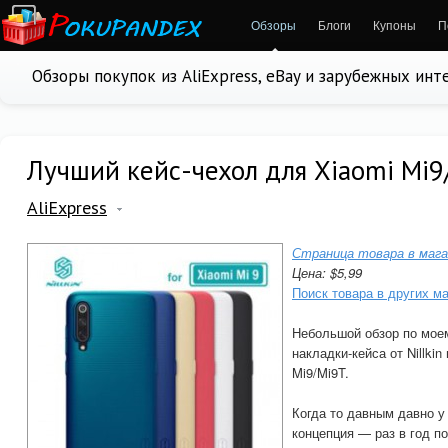
Обзоры
Блоги
Купоны
П
Обзоры покупок из AliExpress, eBay и зарубежных ин
Лучший кейс-чехол для Xiaomi Mi9/
AliExpress
Страница товара в мага
Цена: $5,99
Поиск товара в других м
Небольшой обзор по мое
накладки-кейса от Nillki
Mi9/Mi9T.
Когда то давным давно у
концепция — раз в год п