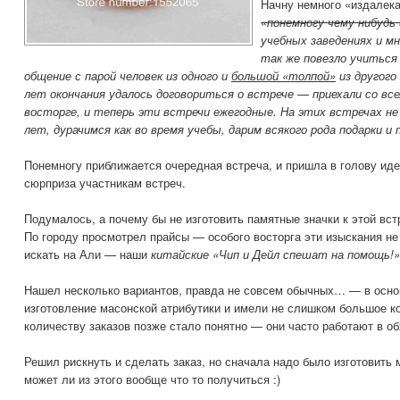
Начну немного «издале
«понемногу чему нибудь 
учебных заведениях и мн
так же повезло учиться 
общение с парой человек из одного и
большой «толпой»
из другого 
лет окончания удалось договориться о встрече — приехали со все
восторге, и теперь эти встречи ежегодные. На этих встречах не
лет, дурачимся как во время учебы, дарим всякого рода подарки и 
Понемногу приближается очередная встреча, и пришла в голову ид
сюрприза участникам встреч.
Подумалось, а почему бы не изготовить памятные значки к этой вст
По городу просмотрел прайсы — особого восторга эти изыскания не
искать на Али — наши
китайские «Чип и Дейл спешат на помощь!» 
Нашел несколько вариантов, правда не совсем обычных… — в осн
изготовление масонской атрибутики и имели не слишком большое ко
количеству заказов позже стало понятно — они часто работают в о
Решил рискнуть и сделать заказ, но сначала надо было изготовить 
может ли из этого вообще что то получиться :)