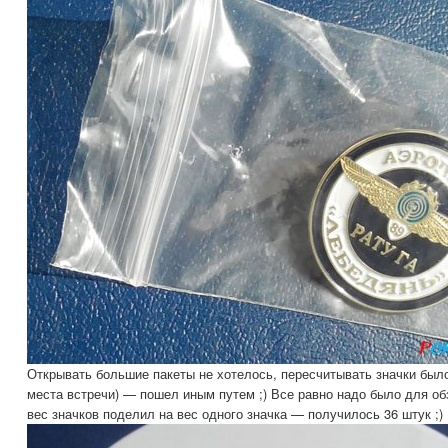
Открывать большие пакеты не хотелось, пересчитывать значки было 
места встречи) — пошел иным путем ;) Все равно надо было для об
вес значков поделил на вес одного значка — получилось 36 штук ;)