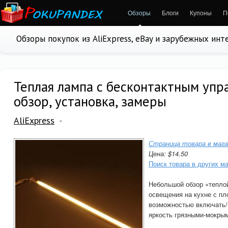
Обзоры
Блоги
Купоны
П
Обзоры покупок из AliExpress, eBay и зарубежных ин
Теплая лампа с бесконтактным упр
обзор, установка, замеры
AliExpress
Страница товара в мага
Цена: $14.50
Поиск товара в других м
Небольшой обзор «тепло
освещения на кухне с пл
возможностью включать/
яркость грязными-мокры