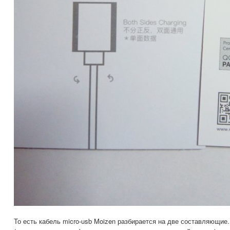
То есть кабель micro-usb Moizen разбирается на две составляющие