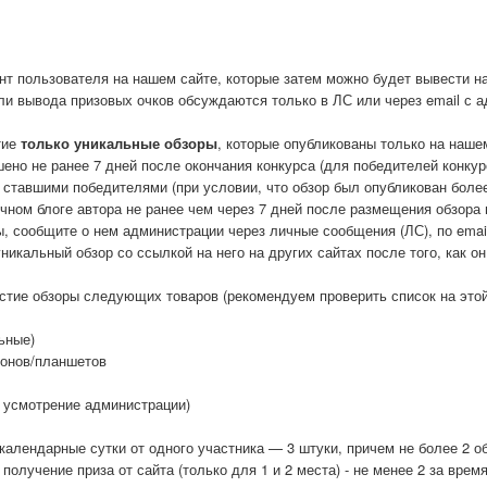
унт пользователя на нашем сайте, которые затем можно будет вывести н
тали вывода призовых очков обсуждаются только в ЛС или через email с 
тие
только уникальные обзоры
, которые опубликованы только на наше
ено не ранее 7 дней после окончания конкурса (для победителей конкурс
е ставшими победителями (при условии, что обзор был опубликован боле
чном блоге автора не ранее чем через 7 дней после размещения обзора 
ы, сообщите о нем администрации через личные сообщения (ЛС), по emai
икальный обзор со ссылкой на него на других сайтах после того, как о
астие обзоры следующих товаров (рекомендуем проверить список на этой
ьные)
фонов/планшетов
 усмотрение администрации)
календарные сутки от одного участника — 3 штуки, причем не более 2 об
олучение приза от сайта (только для 1 и 2 места) - не менее 2 за врем