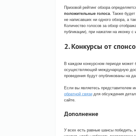
Призовой рейтинг обзора определяется
положительные голоса
. Также будет
не написавших ни одного обзора, а т
Количество голосов за обзор отобража
публикации), при нажатии на иконку с
2. Конкурсы от спонс
В каждом конкурсном периоде может б
осуществляющей международную достав
проведения будут опубликованы на да
Если вы являетесь представителем ин
обратной связи
для обсуждения детале
сайте.
Дополнение
У всех есть равные шансы победить, 
усилия, чтобы избежать всевозможных