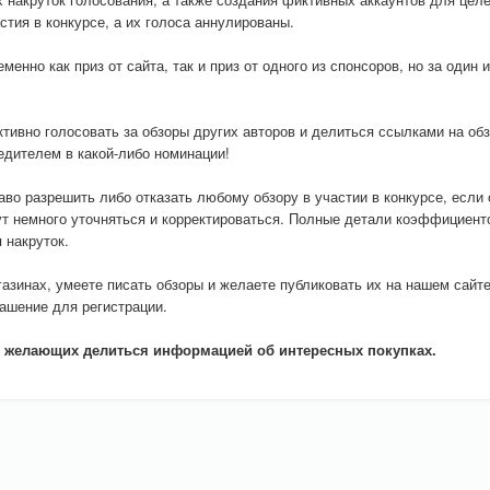
тия в конкурсе, а их голоса аннулированы.
енно как приз от сайта, так и приз от одного из спонсоров, но за один 
тивно голосовать за обзоры других авторов и делиться ссылками на обз
едителем в какой-либо номинации!
аво разрешить либо отказать любому обзору в участии в конкурсе, если
ут немного уточняться и корректироваться. Полные детали коэффициент
 накруток.
газинах, умеете писать обзоры и желаете публиковать их на нашем сайт
лашение для регистрации.
 желающих делиться информацией об интересных покупках.