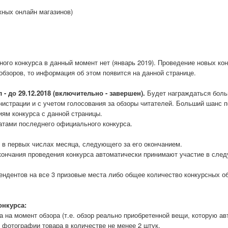
жных онлайн магазинов)
ного конкурса в данный момент нет (январь 2019). Проведение новых ко
обзоров, то информация об этом появится на данной странице.
л -
до 29.12.2018 (включительно - завершен).
Будет награждаться боль
нистрации и с учетом голосования за обзоры читателей. Больший шанс 
иям конкурса с данной страницы.
татами последнего официального конкурса.
 в первых числах месяца, следующего за его окончанием.
кончания проведения конкурса автоматически принимают участие в след
ендентов на все 3 призовые места либо общее количество конкурсных об
онкурса:
 на момент обзора (т.е. обзор реально приобретенной вещи, которую ав
 фотографии товара в количестве не менее 2 штук.