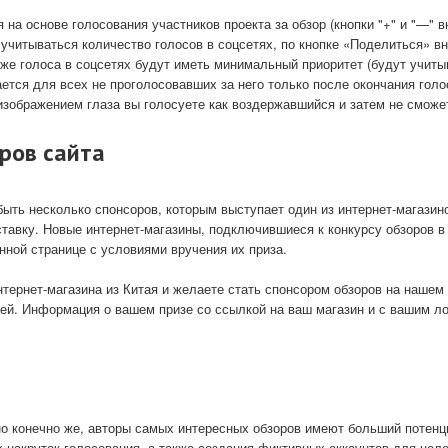
 на основе голосования участников проекта за обзор (кнопки "+" и "—" 
 учитываться количество голосов в соцсетях, по кнопке «Поделиться» вн
акже голоса в соцсетях будут иметь минимальный приоритет (будут учи
ется для всех не проголосовавших за него только после окончания голо
 изображением глаза вы голосуете как воздержавшийся и затем не сможет
оров сайта
ыть несколько спонсоров, которым выступает один из интернет-магазин
ку. Новые интернет-магазины, подключившиеся к конкурсу обзоров в к
нной странице с условиями вручения их приза.
тернет-магазина из Китая и желаете стать спонсором обзоров на нашем
й. Информация о вашем призе со ссылкой на ваш магазин и с вашим ло
но конечно же, авторы самых интересных обзоров имеют больший потен
 накруток голосования, а также создания фиктивных аккаунтов для целе