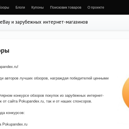
бзоры
Блоги
Купоны
Поисковик товаров
О проекте
, eBay и зарубежных интернет-магазинов
оры
pandex.ru!
ди авторов лучших обзоров, награждая победителей ценными
лярном конкурсе обзоров покупок из зарубежных интернет-
 от сайта Pokupandex.ru, так и от наших спонсоров.
да конкурсов:
а Pokupandex.ru